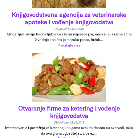
Knjigovodstvena agencija za veterinarske
apoteke i vođenje knjigovodstva
Objavljeno: 06.12.2019.
Mnogi ljudi imaju kućne ljubimce i to su najčešće psi, mačke, ali i razne sitne
životinje kao što je morsko prase, hrčak...
Pročitajte više
Otvaranje firme za ketering i vođenje
knjigovodstva
Objavljeno: 28.06.2019.
Interesovanje i potražnja za ketering uslugama svakim danom su sve veći, tako
da ova grana ugostiteljstva beleži...