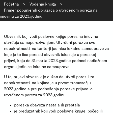
Početna
>
Vođenje knjiga
>
Primer popunjenih obrazaca o utvrđenom porezu na
imovinu za 2023.godinu
Obveznik koji vodi poslovne knjige porez na imovinu
utvrđuje samoporezivanjem. Utvrđeni porez za sve
nepokretnosti na teritorji jedinice lokalne samouprave za
koje je to lice poreski obveznik iskazuje u poreskoj
prijavi, koju do 31.marta 2023.godine podnosi nadležnom
organu jedinice lokalne samouprave.
U toj prijavi obveznik je dužan da utvrdi porez i za
nepokretnosti na kojima je u prvom tromesečju
2023.godine,a pre podnošenja poreske prijave o
utvrđenom porezu za 2023.godinu:
poreska obaveza nastala ili prestala
je preduzetnik koji vodi poslovne knjige počeo ili