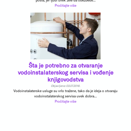
posla, jer ljudi uvek žele da obezbede...
Pročitajte više
Šta je potrebno za otvaranje
vodoinstalaterskog servisa i vođenje
knjigovodstva
Objavljeno: 03.07.2018.
Vodoinstalaterske usluge su vrlo tražene, tako da je ideja o otvaraju
vodoinstalaterskog servisa uvek dobra...
Pročitajte više