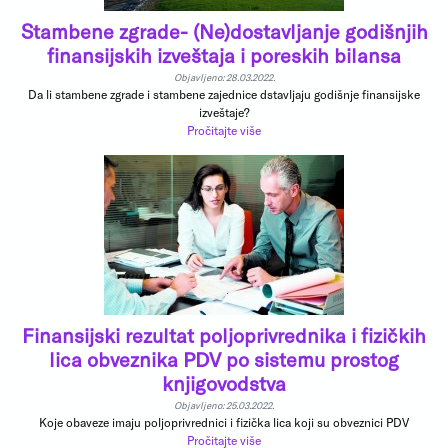
Stambene zgrade- (Ne)dostavljanje godišnjih
finansijskih izveštaja i poreskih bilansa
Objavljeno: 28.03.2022.
Da li stambene zgrade i stambene zajednice dstavljaju godišnje finansijske
izveštaje?
Pročitajte više
Finansijski rezultat poljoprivrednika i fizičkih
lica obveznika PDV po sistemu prostog
knjigovodstva
Objavljeno: 25.03.2022.
Koje obaveze imaju poljoprivrednici i fizička lica koji su obveznici PDV
Pročitajte više