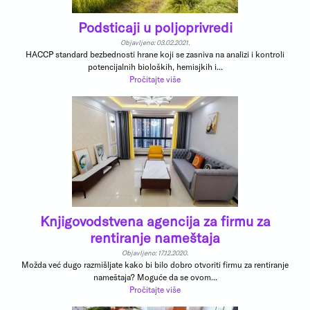
Podsticaji u poljoprivredi
Objavljeno: 03.02.2021.
HACCP standard bezbednosti hrane koji se zasniva na analizi i kontroli
potencijalnih bioloških, hemisjkih i...
Pročitajte više
Knjigovodstvena agencija za firmu za
rentiranje nameštaja
Objavljeno: 17.12.2020.
Možda već dugo razmišljate kako bi bilo dobro otvoriti firmu za rentiranje
nameštaja? Moguće da se ovom...
Pročitajte više