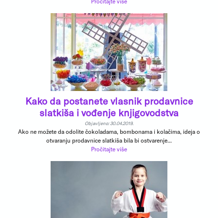
Pročitajte više
Kako da postanete vlasnik prodavnice
slatkiša i vođenje knjigovodstva
Objavljeno: 30.04.2019.
Ako ne možete da odolite čokoladama, bombonama i kolačima, ideja o
otvaranju prodavnice slatkiša bila bi ostvarenje...
Pročitajte više