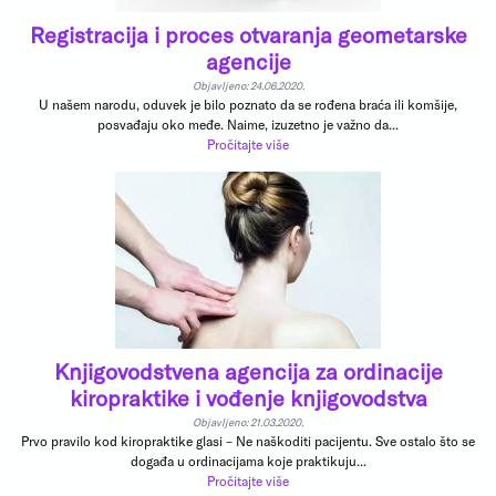
Registracija i proces otvaranja geometarske
agencije
Objavljeno: 24.06.2020.
U našem narodu, oduvek je bilo poznato da se rođena braća ili komšije,
posvađaju oko međe. Naime, izuzetno je važno da...
Pročitajte više
Knjigovodstvena agencija za ordinacije
kiropraktike i vođenje knjigovodstva
Objavljeno: 21.03.2020.
Prvo pravilo kod kiropraktike glasi – Ne naškoditi pacijentu. Sve ostalo što se
događa u ordinacijama koje praktikuju...
Pročitajte više