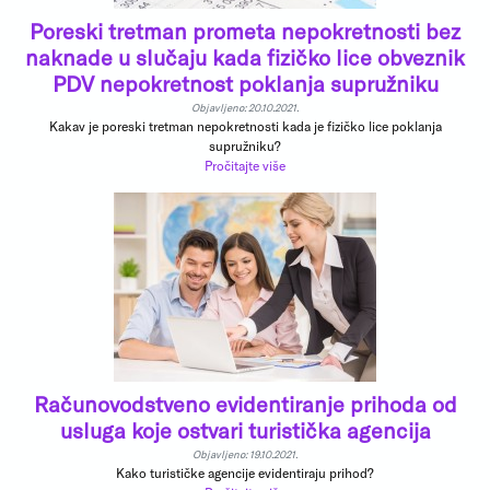
Poreski tretman prometa nepokretnosti bez
naknade u slučaju kada fizičko lice obveznik
PDV nepokretnost poklanja supružniku
Objavljeno: 20.10.2021.
Kakav je poreski tretman nepokretnosti kada je fizičko lice poklanja
supružniku?
Pročitajte više
Računovodstveno evidentiranje prihoda od
usluga koje ostvari turistička agencija
Objavljeno: 19.10.2021.
Kako turističke agencije evidentiraju prihod?