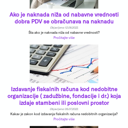
Ako je naknada niža od nabavne vrednosti
dobra PDV se obračunava na naknadu
Objavljeno: 12.09.2022.
Šta ako je naknada niža od nabavne vrednosti?
Pročitajte više
Izdavanje fiskalnih računa kod nedobitne
organizacije ( zadužbine, fondacije i dr.) koja
izdaje stambeni ili poslovni prostor
Objavljeno: 05.07.2022.
Kakav je zakon kod izdavanja fiskalnih računa nedobitnih organizacija?
Pročitajte više