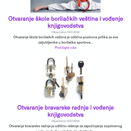
Otvaranje škole borilačkih veština i vođenje
knjigovodstva
Objavljeno: 04.11.2018.
Otvaranje škole borilačkih veština je odlična poslovna prilika za sve
zaljubljenike u borilačke sportove...
Pročitajte više
Otvaranje bravarske radnje i vođenje
knjigovodstva
Objavljeno: 13.07.2018.
Otvaranje bravarske radnje je odlično rešenje za započinjanje sopstvenog