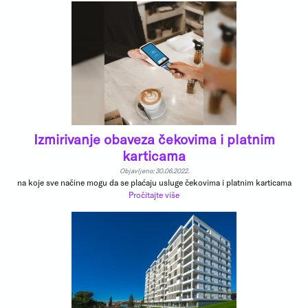
Izmirivanje obaveza čekovima i platnim
karticama
Objavljeno: 30.06.2022.
na koje sve načine mogu da se plaćaju usluge čekovima i platnim karticama
Pročitajte više