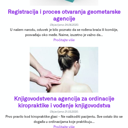
Registracija i proces otvaranja geometarske
agencije
Objavljeno: 24.06.2020.
U našem narodu, oduvek je bilo poznato da se rođena braća ili komšije,
posvađaju oko međe. Naime, izuzetno je važno da...
Pročitajte više
Knjigovodstvena agencija za ordinacije
kiropraktike i vođenje knjigovodstva
Objavljeno: 21.03.2020.
Prvo pravilo kod kiropraktike glasi – Ne naškoditi pacijentu. Sve ostalo što se
događa u ordinacijama koje praktikuju...
Pročitajte više