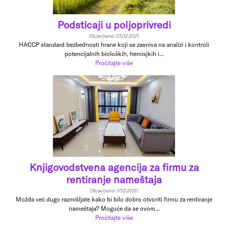
Podsticaji u poljoprivredi
Objavljeno: 03.02.2021.
HACCP standard bezbednosti hrane koji se zasniva na analizi i kontroli
potencijalnih bioloških, hemisjkih i...
Pročitajte više
Knjigovodstvena agencija za firmu za
rentiranje nameštaja
Objavljeno: 17.12.2020.
Možda već dugo razmišljate kako bi bilo dobro otvoriti firmu za rentiranje
nameštaja? Moguće da se ovom...
Pročitajte više