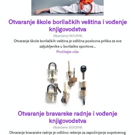
Otvaranje škole borilačkih veština i vođenje
knjigovodstva
Objavljeno: 04.11.2018.
Otvaranje škole borilačkih veština je odlična poslovna prilika za sve
zaljubljenike u borilačke sportove...
Pročitajte više
Otvaranje bravarske radnje i vođenje
knjigovodstva
Objavljeno: 13.07.2018.
Otvaranje bravarske radnje je odlično rešenje za započinjanje sopstvenog