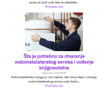
posla, jer ljudi uvek žele da obezbede...
Pročitajte više
Šta je potrebno za otvaranje
vodoinstalaterskog servisa i vođenje
knjigovodstva
Objavljeno: 03.07.2018.
Vodoinstalaterske usluge su vrlo tražene, tako da je ideja o otvaraju
vodoinstalaterskog servisa uvek dobra...
Pročitajte više