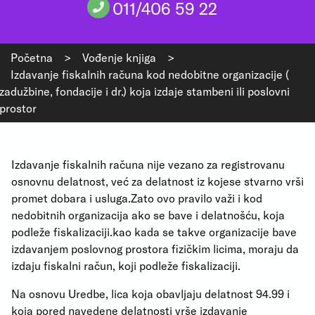
011/406 59 22
Početna
>
Vođenje knjiga
>
Izdavanje fiskalnih računa kod nedobitne organizacije (
zadužbine, fondacije i dr.) koja izdaje stambeni ili poslovni
prostor
Izdavanje fiskalnih računa nije vezano za registrovanu
osnovnu delatnost, već za delatnost iz kojese stvarno vrši
promet dobara i usluga.Zato ovo pravilo važi i kod
nedobitnih organizacija ako se bave i delatnošću, koja
podleže fiskalizaciji.kao kada se takve organizacije bave
izdavanjem poslovnog prostora fizičkim licima, moraju da
izdaju fiskalni račun, koji podleže fiskalizaciji.
Na osnovu Uredbe, lica koja obavljaju delatnost 94.99 i
koja pored navedene delatnosti vrše izdavanje