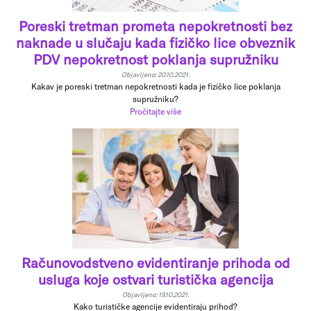
Poreski tretman prometa nepokretnosti bez
naknade u slučaju kada fizičko lice obveznik
PDV nepokretnost poklanja supružniku
Objavljeno: 20.10.2021.
Kakav je poreski tretman nepokretnosti kada je fizičko lice poklanja
supružniku?
Pročitajte više
Računovodstveno evidentiranje prihoda od
usluga koje ostvari turistička agencija
Objavljeno: 19.10.2021.
Kako turističke agencije evidentiraju prihod?