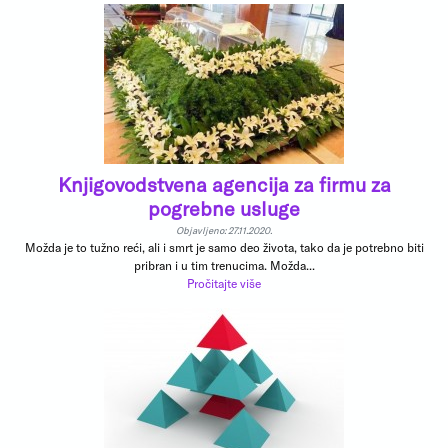
Knjigovodstvena agencija za firmu za
pogrebne usluge
Objavljeno: 27.11.2020.
Možda je to tužno reći, ali i smrt je samo deo života, tako da je potrebno biti
pribran i u tim trenucima. Možda...
Pročitajte više