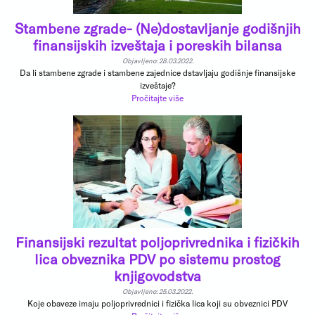
Stambene zgrade- (Ne)dostavljanje godišnjih
finansijskih izveštaja i poreskih bilansa
Objavljeno: 28.03.2022.
Da li stambene zgrade i stambene zajednice dstavljaju godišnje finansijske
izveštaje?
Pročitajte više
Finansijski rezultat poljoprivrednika i fizičkih
lica obveznika PDV po sistemu prostog
knjigovodstva
Objavljeno: 25.03.2022.
Koje obaveze imaju poljoprivrednici i fizička lica koji su obveznici PDV