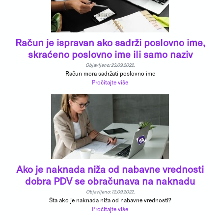
Račun je ispravan ako sadrži poslovno ime,
skraćeno poslovno ime ili samo naziv
Objavljeno: 23.09.2022.
Račun mora sadržati poslovno ime
Pročitajte više
Ako je naknada niža od nabavne vrednosti
dobra PDV se obračunava na naknadu
Objavljeno: 12.09.2022.
Šta ako je naknada niža od nabavne vrednosti?
Pročitajte više