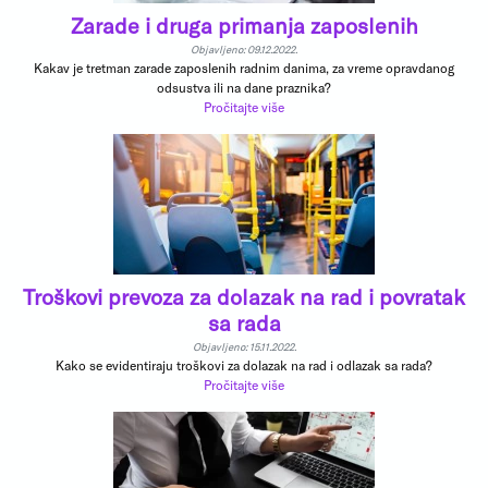
Zarade i druga primanja zaposlenih
Objavljeno: 09.12.2022.
Kakav je tretman zarade zaposlenih radnim danima, za vreme opravdanog
odsustva ili na dane praznika?
Pročitajte više
Troškovi prevoza za dolazak na rad i povratak
sa rada
Objavljeno: 15.11.2022.
Kako se evidentiraju troškovi za dolazak na rad i odlazak sa rada?
Pročitajte više