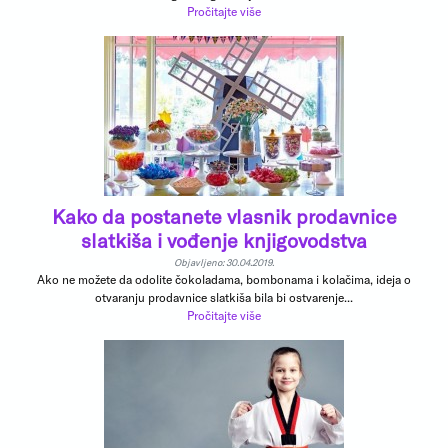
Pročitajte više
Kako da postanete vlasnik prodavnice
slatkiša i vođenje knjigovodstva
Objavljeno: 30.04.2019.
Ako ne možete da odolite čokoladama, bombonama i kolačima, ideja o
otvaranju prodavnice slatkiša bila bi ostvarenje...
Pročitajte više