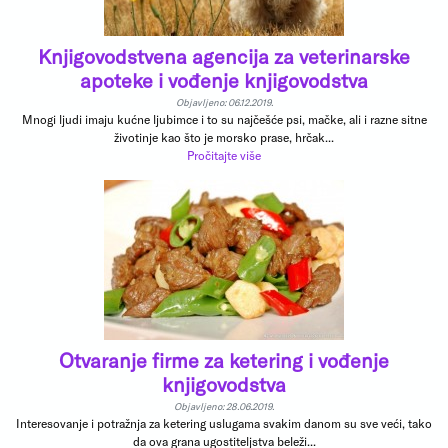
Knjigovodstvena agencija za veterinarske
apoteke i vođenje knjigovodstva
Objavljeno: 06.12.2019.
Mnogi ljudi imaju kućne ljubimce i to su najčešće psi, mačke, ali i razne sitne
životinje kao što je morsko prase, hrčak...
Pročitajte više
Otvaranje firme za ketering i vođenje
knjigovodstva
Objavljeno: 28.06.2019.
Interesovanje i potražnja za ketering uslugama svakim danom su sve veći, tako
da ova grana ugostiteljstva beleži...