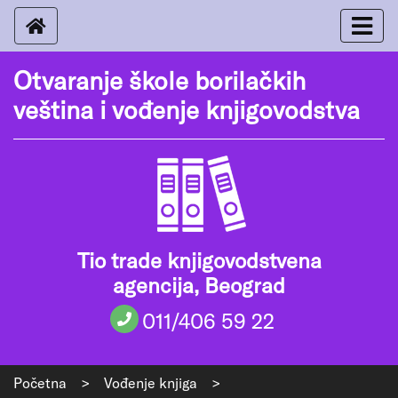
Otvaranje škole borilačkih
veština i vođenje knjigovodstva
Tio trade knjigovodstvena
agencija, Beograd
011/406 59 22
Početna
>
Vođenje knjiga
>