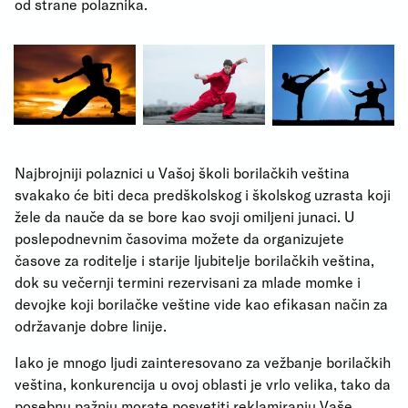
od strane polaznika.
Najbrojniji polaznici u Vašoj školi borilačkih veština
svakako će biti deca predškolskog i školskog uzrasta koji
žele da nauče da se bore kao svoji omiljeni junaci. U
poslepodnevnim časovima možete da organizujete
časove za roditelje i starije ljubitelje borilačkih veština,
dok su večernji termini rezervisani za mlade momke i
devojke koji borilačke veštine vide kao efikasan način za
održavanje dobre linije.
Iako je mnogo ljudi zainteresovano za vežbanje borilačkih
veština, konkurencija u ovoj oblasti je vrlo velika, tako da
posebnu pažnju morate posvetiti reklamiranju Vaše