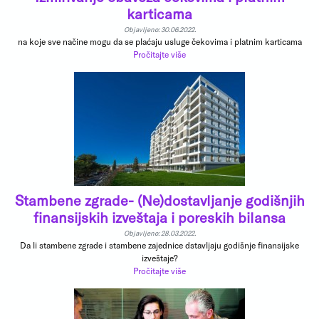
karticama
Objavljeno: 30.06.2022.
na koje sve načine mogu da se plaćaju usluge čekovima i platnim karticama
Pročitajte više
Stambene zgrade- (Ne)dostavljanje godišnjih
finansijskih izveštaja i poreskih bilansa
Objavljeno: 28.03.2022.
Da li stambene zgrade i stambene zajednice dstavljaju godišnje finansijske
izveštaje?
Pročitajte više