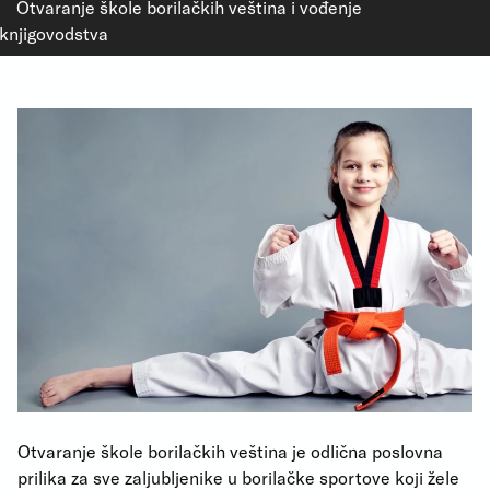
Otvaranje škole borilačkih veština i vođenje
knjigovodstva
Otvaranje škole borilačkih veština je odlična poslovna
prilika za sve zaljubljenike u borilačke sportove koji žele