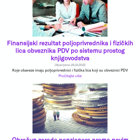
Finansijski rezultat poljoprivrednika i fizičkih
lica obveznika PDV po sistemu prostog
knjigovodstva
Objavljeno: 25.03.2022.
Koje obaveze imaju poljoprivrednici i fizička lica koji su obveznici PDV
Pročitajte više
Obračun zarade penzionera prema novim