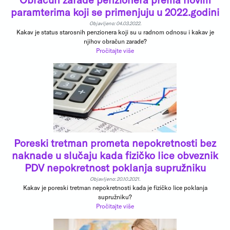
paramterima koji se primenjuju u 2022.godini
Objavljeno: 04.03.2022.
Kakav je status starosnih penzionera koji su u radnom odnosu i kakav je
njihov obračun zarade?
Pročitajte više
Poreski tretman prometa nepokretnosti bez
naknade u slučaju kada fizičko lice obveznik
PDV nepokretnost poklanja supružniku
Objavljeno: 20.10.2021.
Kakav je poreski tretman nepokretnosti kada je fizičko lice poklanja
supružniku?
Pročitajte više