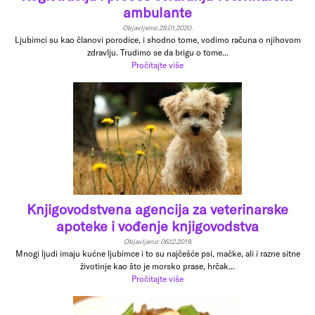
ambulante
Objavljeno: 29.01.2020.
Ljubimci su kao članovi porodice, i shodno tome, vodimo računa o njihovom
zdravlju. Trudimo se da brigu o tome...
Pročitajte više
Knjigovodstvena agencija za veterinarske
apoteke i vođenje knjigovodstva
Objavljeno: 06.12.2019.
Mnogi ljudi imaju kućne ljubimce i to su najčešće psi, mačke, ali i razne sitne
životinje kao što je morsko prase, hrčak...
Pročitajte više