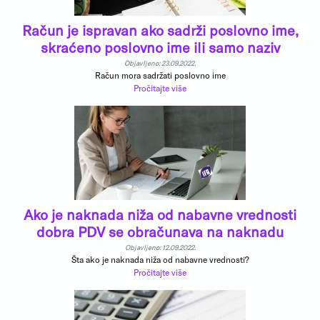
Račun je ispravan ako sadrži poslovno ime,
skraćeno poslovno ime ili samo naziv
Objavljeno: 23.09.2022.
Račun mora sadržati poslovno ime
Pročitajte više
Ako je naknada niža od nabavne vrednosti
dobra PDV se obračunava na naknadu
Objavljeno: 12.09.2022.
Šta ako je naknada niža od nabavne vrednosti?
Pročitajte više