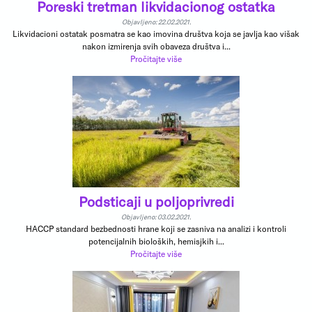
Poreski tretman likvidacionog ostatka
Objavljeno: 22.02.2021.
Likvidacioni ostatak posmatra se kao imovina društva koja se javlja kao višak
nakon izmirenja svih obaveza društva i...
Pročitajte više
Podsticaji u poljoprivredi
Objavljeno: 03.02.2021.
HACCP standard bezbednosti hrane koji se zasniva na analizi i kontroli
potencijalnih bioloških, hemisjkih i...
Pročitajte više