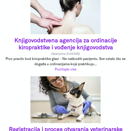
Knjigovodstvena agencija za ordinacije
kiropraktike i vođenje knjigovodstva
Objavljeno: 21.03.2020.
Prvo pravilo kod kiropraktike glasi – Ne naškoditi pacijentu. Sve ostalo što se
događa u ordinacijama koje praktikuju...
Pročitajte više
Registracija i proces otvaranja veterinarske