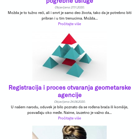
pogrebne usluge
Objavljeno: 27.11.2020.
Možda je to tužno reći, ali i smrt je samo deo života, tako da je potrebno biti
pribran i u tim trenucima. Možda...
Pročitajte više
Registracija i proces otvaranja geometarske
agencije
Objavljeno: 24.06.2020.
U našem narodu, oduvek je bilo poznato da se rođena braća ili komšije,
posvađaju oko međe. Naime, izuzetno je važno da...
Pročitajte više