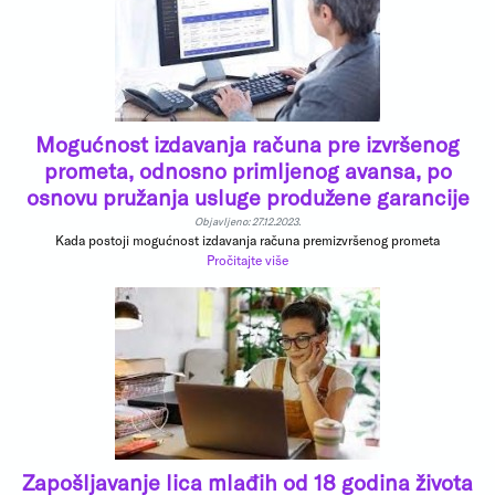
Mogućnost izdavanja računa pre izvršenog
prometa, odnosno primljenog avansa, po
osnovu pružanja usluge produžene garancije
Objavljeno: 27.12.2023.
Kada postoji mogućnost izdavanja računa premizvršenog prometa
Pročitajte više
Zapošljavanje lica mlađih od 18 godina života