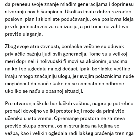
da prenesu svoje znanje mlađim generacijama i doprinesu
stvaranju novih šampiona. Ukoliko imate dobro razrađen
poslovni plan i skloni ste podučavanju, ova poslovna ideja
je vrlo jednostavna za realizaciju, a pri tome ne zahteva
previše ulaganja.
Zbog svoje atraktivnosti, borilačke veštine su oduvek
privlačile pažnju ljudi svih generacija. Tome su u velikoj
meri doprineli i holivudski filmovi sa akcionim junacima
na koji se ugledaju mnogi dečaci. Ipak, borilačke veštine
imaju mnogo značajniju ulogu, jer svojim polaznicima nude
mogućnost da nauče kako da se samostalno odbrane,
ukoliko se nađu u opasnoj situaciji.
Pre otvaranja škole borilačkih veština, najpre je potrebno
pronaći dovoljno veliki prostor koji može da primi više
učenika u isto vreme. Opremanje prostora ne zahteva
previše skupu opremu, osim strunjača na kojima se
vežba, kao i velikih ogledala radi lakšeg praćenja treninga