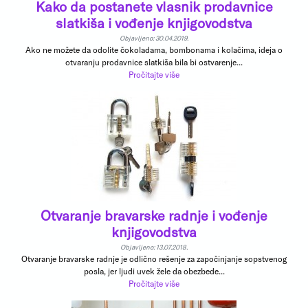
Kako da postanete vlasnik prodavnice
slatkiša i vođenje knjigovodstva
Objavljeno: 30.04.2019.
Ako ne možete da odolite čokoladama, bombonama i kolačima, ideja o
otvaranju prodavnice slatkiša bila bi ostvarenje...
Pročitajte više
Otvaranje bravarske radnje i vođenje
knjigovodstva
Objavljeno: 13.07.2018.
Otvaranje bravarske radnje je odlično rešenje za započinjanje sopstvenog
posla, jer ljudi uvek žele da obezbede...
Pročitajte više