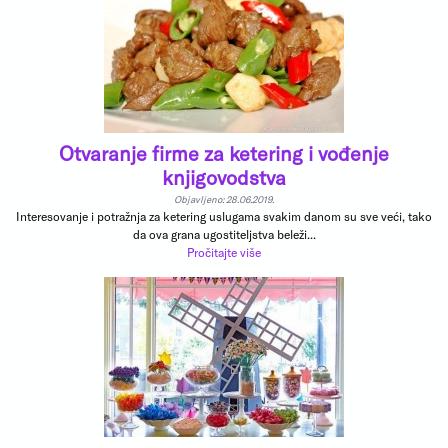
Otvaranje firme za ketering i vođenje
knjigovodstva
Objavljeno: 28.06.2019.
Interesovanje i potražnja za ketering uslugama svakim danom su sve veći, tako
da ova grana ugostiteljstva beleži...
Pročitajte više