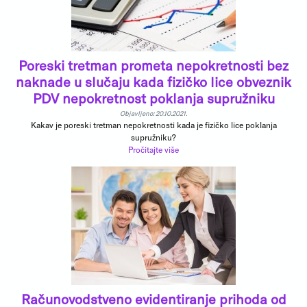
Poreski tretman prometa nepokretnosti bez
naknade u slučaju kada fizičko lice obveznik
PDV nepokretnost poklanja supružniku
Objavljeno: 20.10.2021.
Kakav je poreski tretman nepokretnosti kada je fizičko lice poklanja
supružniku?
Pročitajte više
Računovodstveno evidentiranje prihoda od