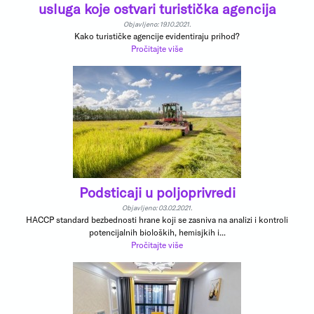
usluga koje ostvari turistička agencija
Objavljeno: 19.10.2021.
Kako turističke agencije evidentiraju prihod?
Pročitajte više
Podsticaji u poljoprivredi
Objavljeno: 03.02.2021.
HACCP standard bezbednosti hrane koji se zasniva na analizi i kontroli
potencijalnih bioloških, hemisjkih i...
Pročitajte više