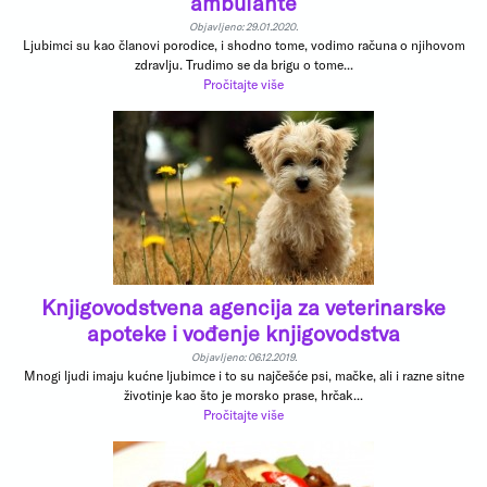
ambulante
Objavljeno: 29.01.2020.
Ljubimci su kao članovi porodice, i shodno tome, vodimo računa o njihovom
zdravlju. Trudimo se da brigu o tome...
Pročitajte više
Knjigovodstvena agencija za veterinarske
apoteke i vođenje knjigovodstva
Objavljeno: 06.12.2019.
Mnogi ljudi imaju kućne ljubimce i to su najčešće psi, mačke, ali i razne sitne
životinje kao što je morsko prase, hrčak...
Pročitajte više