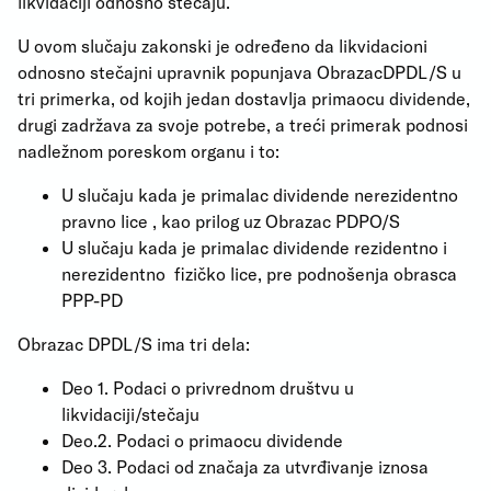
likvidaciji odnosno stečaju.
U ovom slučaju zakonski je određeno da likvidacioni
odnosno stečajni upravnik popunjava ObrazacDPDL/S u
tri primerka, od kojih jedan dostavlja primaocu dividende,
drugi zadržava za svoje potrebe, a treći primerak podnosi
nadležnom poreskom organu i to:
U slučaju kada je primalac dividende nerezidentno
pravno lice , kao prilog uz Obrazac PDPO/S
U slučaju kada je primalac dividende rezidentno i
nerezidentno fizičko lice, pre podnošenja obrasca
PPP-PD
Obrazac DPDL/S ima tri dela:
Deo 1. Podaci o privrednom društvu u
likvidaciji/stečaju
Deo.2. Podaci o primaocu dividende
Deo 3. Podaci od značaja za utvrđivanje iznosa