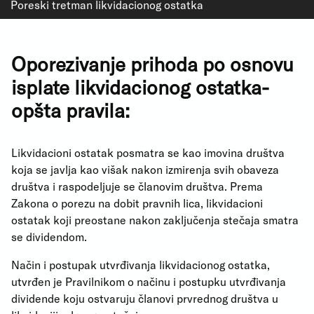
Poreski tretman likvidacionog ostatka
Oporezivanje prihoda po osnovu
isplate likvidacionog ostatka-
opšta pravila:
Likvidacioni ostatak posmatra se kao imovina društva
koja se javlja kao višak nakon izmirenja svih obaveza
društva i raspodeljuje se članovim društva. Prema
Zakona o porezu na dobit pravnih lica, likvidacioni
ostatak koji preostane nakon zaključenja stečaja smatra
se dividendom.
Način i postupak utvrđivanja likvidacionog ostatka,
utvrđen je Pravilnikom o načinu i postupku utvrđivanja
dividende koju ostvaruju članovi prvrednog društva u