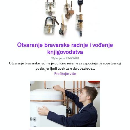
Otvaranje bravarske radnje i vođenje
knjigovodstva
Objavljeno: 13.07.2018.
Otvaranje bravarske radnje je odlično rešenje za započinjanje sopstvenog
posla, jer ljudi uvek žele da obezbede...
Pročitajte više