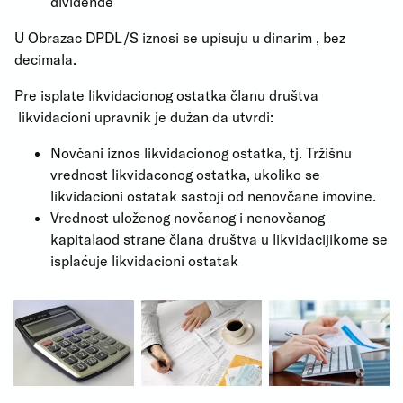
dividende
U Obrazac DPDL/S iznosi se upisuju u dinarim , bez
decimala.
Pre isplate likvidacionog ostatka članu društva
likvidacioni upravnik je dužan da utvrdi:
Novčani iznos likvidacionog ostatka, tj. Tržišnu
vrednost likvidaconog ostatka, ukoliko se
likvidacioni ostatak sastoji od nenovčane imovine.
Vrednost uloženog novčanog i nenovčanog
kapitalaod strane člana društva u likvidacijikome se
isplaćuje likvidacioni ostatak