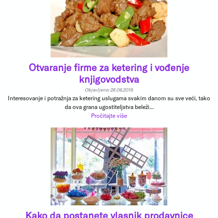
Otvaranje firme za ketering i vođenje
knjigovodstva
Objavljeno: 28.06.2019.
Interesovanje i potražnja za ketering uslugama svakim danom su sve veći, tako
da ova grana ugostiteljstva beleži...
Pročitajte više
Kako da postanete vlasnik prodavnice