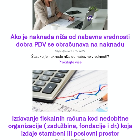
Ako je naknada niža od nabavne vrednosti
dobra PDV se obračunava na naknadu
Objavljeno: 12.09.2022.
Šta ako je naknada niža od nabavne vrednosti?
Pročitajte više
Izdavanje fiskalnih računa kod nedobitne
organizacije ( zadužbine, fondacije i dr.) koja
izdaje stambeni ili poslovni prostor