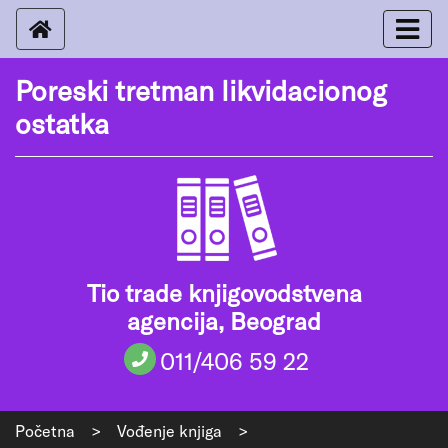
Poreski tretman likvidacionog
ostatka
Tio trade knjigovodstvena
agencija, Beograd
011/406 59 22
Početna
>
Vođenje knjiga
>