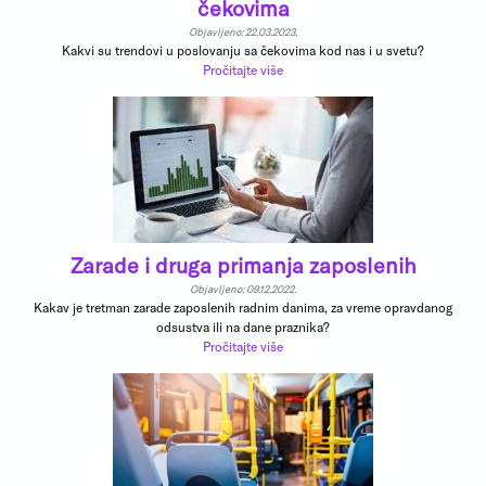
čekovima
Objavljeno: 22.03.2023.
Kakvi su trendovi u poslovanju sa čekovima kod nas i u svetu?
Pročitajte više
Zarade i druga primanja zaposlenih
Objavljeno: 09.12.2022.
Kakav je tretman zarade zaposlenih radnim danima, za vreme opravdanog
odsustva ili na dane praznika?
Pročitajte više