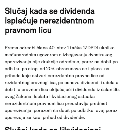
Slučaj kada se dividenda
isplaćuje nerezidentnom
pravnom licu
Prema odredbi člana 40. stav 1.tačka 1ZDPDLukoliko
međunarodnim ugovorom o izbegavanju dvostrukog
oporezivanja nije drukčije određeno, porez na dobit po
odbitku po stopi od 20% obračunava se i plaća na
prihode koje ostvari nerezdentno pravno lice od
rezidentnog pravnog lica, po osnovu dividendi i udela u
dobiti u pravnom licu uključujući i dividendu iz čalan 35.
ovog Zakona. Isplata likvidacionog ostaaka
nerezidentnom pravnom licu predstavlja predmet
oporezivanja porezom na dobit po odbitku, ovaj porez
oporezuje se kao prihod od dividende.