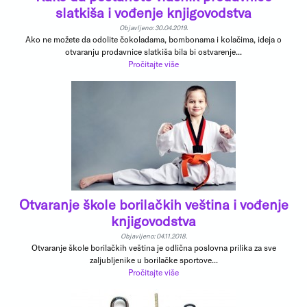
slatkiša i vođenje knjigovodstva
Objavljeno: 30.04.2019.
Ako ne možete da odolite čokoladama, bombonama i kolačima, ideja o
otvaranju prodavnice slatkiša bila bi ostvarenje...
Pročitajte više
Otvaranje škole borilačkih veština i vođenje
knjigovodstva
Objavljeno: 04.11.2018.
Otvaranje škole borilačkih veština je odlična poslovna prilika za sve
zaljubljenike u borilačke sportove...
Pročitajte više