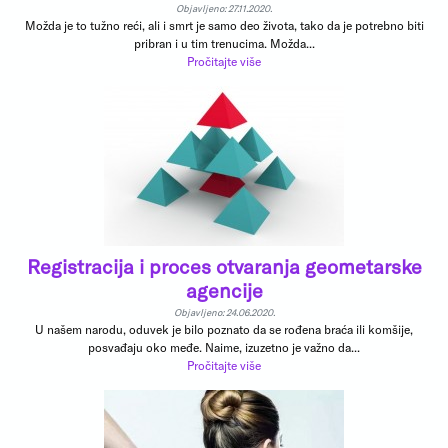
Objavljeno: 27.11.2020.
Možda je to tužno reći, ali i smrt je samo deo života, tako da je potrebno biti
pribran i u tim trenucima. Možda...
Pročitajte više
Registracija i proces otvaranja geometarske
agencije
Objavljeno: 24.06.2020.
U našem narodu, oduvek je bilo poznato da se rođena braća ili komšije,
posvađaju oko međe. Naime, izuzetno je važno da...
Pročitajte više