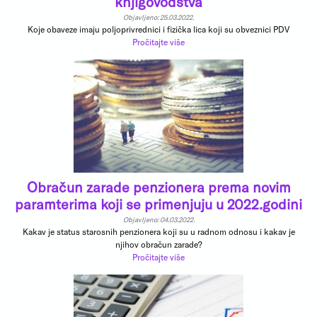
knjigovodstva
Objavljeno: 25.03.2022.
Koje obaveze imaju poljoprivrednici i fizička lica koji su obveznici PDV
Pročitajte više
Obračun zarade penzionera prema novim
paramterima koji se primenjuju u 2022.godini
Objavljeno: 04.03.2022.
Kakav je status starosnih penzionera koji su u radnom odnosu i kakav je
njihov obračun zarade?
Pročitajte više