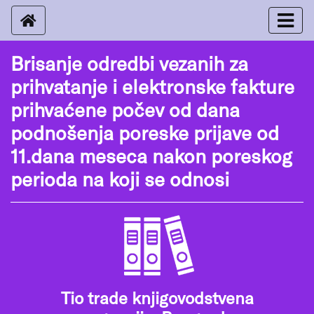
Brisanje odredbi vezanih za
prihvatanje i elektronske fakture
prihvaćene počev od dana
podnošenja poreske prijave od
11.dana meseca nakon poreskog
perioda na koji se odnosi
Tio trade knjigovodstvena