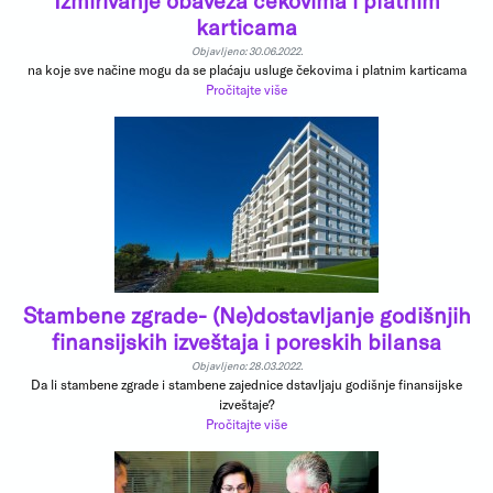
Izmirivanje obaveza čekovima i platnim
karticama
Objavljeno: 30.06.2022.
na koje sve načine mogu da se plaćaju usluge čekovima i platnim karticama
Pročitajte više
Stambene zgrade- (Ne)dostavljanje godišnjih
finansijskih izveštaja i poreskih bilansa
Objavljeno: 28.03.2022.
Da li stambene zgrade i stambene zajednice dstavljaju godišnje finansijske
izveštaje?
Pročitajte više