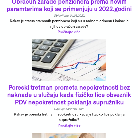
Obračun zarade penzionera prema novim
paramterima koji se primenjuju u 2022.godini
Objavljeno: 04.03.2022.
Kakav je status starosnih penzionera koji su u radnom odnosu i kakav je
njihov obračun zarade?
Pročitajte više
Poreski tretman prometa nepokretnosti bez
naknade u slučaju kada fizičko lice obveznik
PDV nepokretnost poklanja supružniku
Objavljeno: 20.10.2021.
Kakav je poreski tretman nepokretnosti kada je fizičko lice poklanja
supružniku?
Pročitajte više