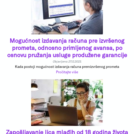
Mogućnost izdavanja računa pre izvršenog
prometa, odnosno primljenog avansa, po
osnovu pružanja usluge produžene garancije
Objavljeno: 27.12.2023.
Kada postoji mogućnost izdavanja računa premizvršenog prometa
Pročitajte više
Zapošljavanje lica mlađih od 18 godina života