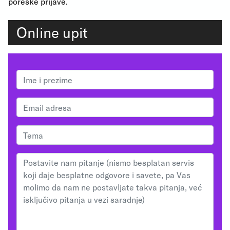
poreske prijave.
Online upit