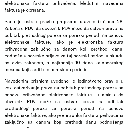
elektronska faktura prihvaćena. Međutim, navedena
faktura je obrisana.
Sada je ostalo pravilo propisano stavom 5 člana 28.
Zakona o PDV, da obveznik PDV može da ostvari pravo na
odbitak prethodnog poreza za poreski period
na osnovu
elektronske fakture, ako je elektronska faktura
prihvaćena zaključno sa danom koji prethodi danu
podnošnja poreske prijave za taj poreski period, u skladu
sa ovim zakonom, a najkasnije 10 dana kalendarskog
meseca koji sledi tom poreskom periodu.
Navedenim brisnjem uvedeno je jedinstveno pravilo u
vezi ostvarivanja prava na odbitak prethodnog poreza na
osnovu prihvaćene elektronske fakture, u smislu da
obveznik PDV može da ostvari pravo na odbitak
prethodnog poreza za poreski period na osnovu
elektronske fakture, ako je eletronka faktura peihvaćena
zaključno sa danom koji prethodi danu podnošenja