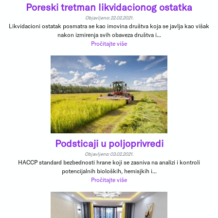
Poreski tretman likvidacionog ostatka
Objavljeno: 22.02.2021.
Likvidacioni ostatak posmatra se kao imovina društva koja se javlja kao višak
nakon izmirenja svih obaveza društva i...
Pročitajte više
Podsticaji u poljoprivredi
Objavljeno: 03.02.2021.
HACCP standard bezbednosti hrane koji se zasniva na analizi i kontroli
potencijalnih bioloških, hemisjkih i...
Pročitajte više