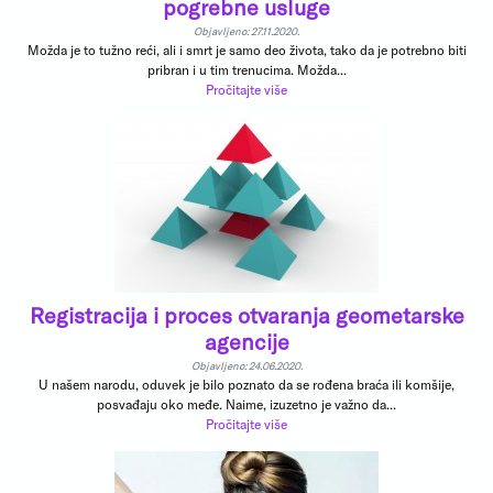
pogrebne usluge
Objavljeno: 27.11.2020.
Možda je to tužno reći, ali i smrt je samo deo života, tako da je potrebno biti
pribran i u tim trenucima. Možda...
Pročitajte više
Registracija i proces otvaranja geometarske
agencije
Objavljeno: 24.06.2020.
U našem narodu, oduvek je bilo poznato da se rođena braća ili komšije,
posvađaju oko međe. Naime, izuzetno je važno da...
Pročitajte više