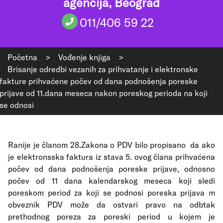
agencija, Beograd
011/406 59 22
Početna
>
Vođenje knjiga
>
Brisanje odredbi vezanih za prihvatanje i elektronske
fakture prihvaćene počev od dana podnošenja poreske
prijave od 11.dana meseca nakon poreskog perioda na koji
se odnosi
Ranije je članom 28.Zakona o PDV bilo propisano
da ako
je elektronsska faktura iz stava 5. ovog člana prihvaćena
počev od dana podnošenja poreske prijave, odnosno
počev od 11 dana kalendarskog meseca koji sledi
poreskom period za koji se podnosi poreska prijava m
obveznik PDV može da ostvari pravo na odbtak
prethodnog poreza za poreski period u kojem je