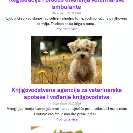
ambulante
Objavljeno: 29.01.2020.
Ljubimci su kao članovi porodice, i shodno tome, vodimo računa o njihovom
zdravlju. Trudimo se da brigu o tome...
Pročitajte više
Knjigovodstvena agencija za veterinarske
apoteke i vođenje knjigovodstva
Objavljeno: 06.12.2019.
Mnogi ljudi imaju kućne ljubimce i to su najčešće psi, mačke, ali i razne sitne
životinje kao što je morsko prase, hrčak...
Pročitajte više