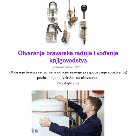
Otvaranje bravarske radnje i vođenje
knjigovodstva
Objavljeno: 13.07.2018.
Otvaranje bravarske radnje je odlično rešenje za započinjanje sopstvenog
posla, jer ljudi uvek žele da obezbede...
Pročitajte više