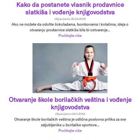
Kako da postanete vlasnik prodavnice
slatkiša i vođenje knjigovodstva
Objavljeno: 30.04.2019.
Ako ne možete da odolite čokoladama, bombonama i kolačima, ideja o
otvaranju prodavnice slatkiša bila bi ostvarenje...
Pročitajte više
Otvaranje škole borilačkih veština i vođenje
knjigovodstva
Objavljeno: 04.11.2018.
Otvaranje škole borilačkih veština je odlična poslovna prilika za sve
zaljubljenike u borilačke sportove...
Pročitajte više