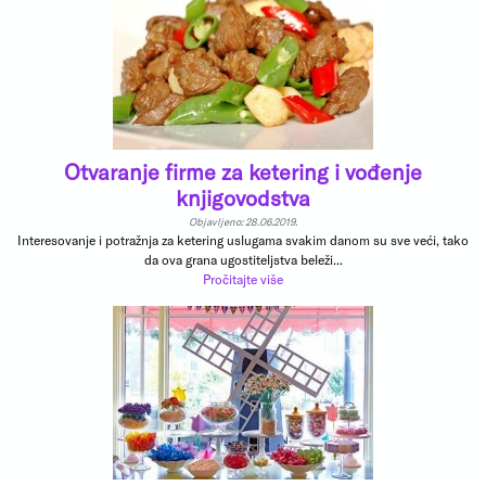
Otvaranje firme za ketering i vođenje
knjigovodstva
Objavljeno: 28.06.2019.
Interesovanje i potražnja za ketering uslugama svakim danom su sve veći, tako
da ova grana ugostiteljstva beleži...
Pročitajte više