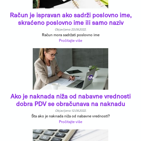
Račun je ispravan ako sadrži poslovno ime,
skraćeno poslovno ime ili samo naziv
Objavljeno: 23.09.2022.
Račun mora sadržati poslovno ime
Pročitajte više
Ako je naknada niža od nabavne vrednosti
dobra PDV se obračunava na naknadu
Objavljeno: 12.09.2022.
Šta ako je naknada niža od nabavne vrednosti?
Pročitajte više