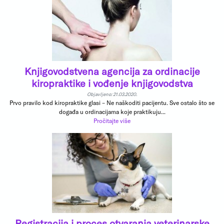
Knjigovodstvena agencija za ordinacije
kiropraktike i vođenje knjigovodstva
Objavljeno: 21.03.2020.
Prvo pravilo kod kiropraktike glasi – Ne naškoditi pacijentu. Sve ostalo što se
događa u ordinacijama koje praktikuju...
Pročitajte više
Registracija i proces otvaranja veterinarske