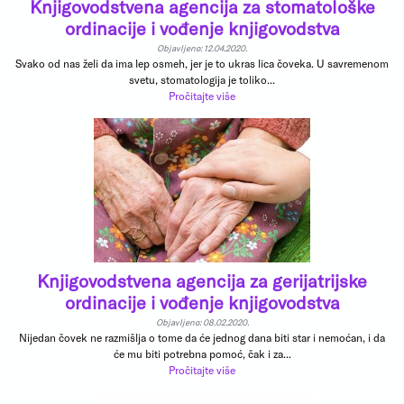
Knjigovodstvena agencija za stomatološke
ordinacije i vođenje knjigovodstva
Objavljeno: 12.04.2020.
Svako od nas želi da ima lep osmeh, jer je to ukras lica čoveka. U savremenom
svetu, stomatologija je toliko...
Pročitajte više
Knjigovodstvena agencija za gerijatrijske
ordinacije i vođenje knjigovodstva
Objavljeno: 08.02.2020.
Nijedan čovek ne razmišlja o tome da će jednog dana biti star i nemoćan, i da
će mu biti potrebna pomoć, čak i za...
Pročitajte više