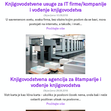
Knjigovodstvene usuge za IT firme/kompanije
i vođenje knjigovodstva
Objavljeno: 10.09.2019.
U savremenom svetu, svaka firma, bez obzira kojim poslom da se bavi, mora
postojati na internetu, a takođe, i imati...
Pročitajte više
Knjigovodstvena agencija za štamparije i
vođenje knjigovodstva
Objavljeno: 29.08.2019.
Vizit karta je kao lična karta – ukoliko je poslovni čovek nema, onda baš i neće
ostaviti pozitivan utisak na poslovne...
Pročitajte više