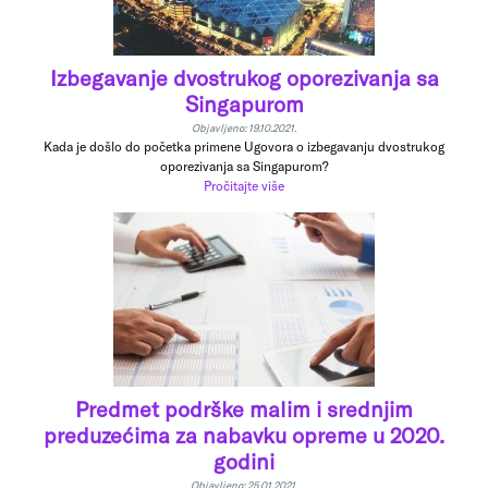
Izbegavanje dvostrukog oporezivanja sa
Singapurom
Objavljeno: 19.10.2021.
Kada je došlo do početka primene Ugovora o izbegavanju dvostrukog
oporezivanja sa Singapurom?
Pročitajte više
Predmet podrške malim i srednjim
preduzećima za nabavku opreme u 2020.
godini
Objavljeno: 25.01.2021.