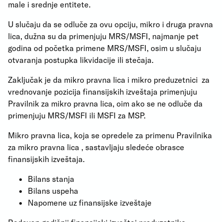
male i srednje entitete.
U slučaju da se odluče za ovu opciju, mikro i druga pravna
lica, dužna su da primenjuju MRS/MSFI, najmanje pet
godina od početka primene MRS/MSFI, osim u slučaju
otvaranja postupka likvidacije ili stečaja.
Zaključak je da mikro pravna lica i mikro preduzetnici za
vrednovanje pozicija finansijskih izveštaja primenjuju
Pravilnik za mikro pravna lica, oim ako se ne odluče da
primenjuju MRS/MSFI ili MSFI za MSP.
Mikro pravna lica, koja se opredele za primenu Pravilnika
za mikro pravna lica , sastavljaju sledeće obrasce
finansijskih izveštaja.
Bilans stanja
Bilans uspeha
Napomene uz finansijske izveštaje