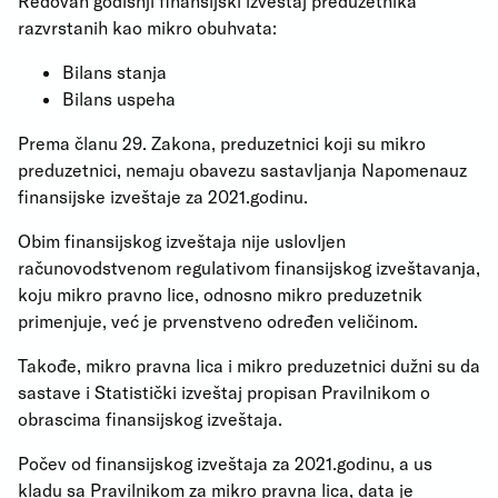
Redovan godišnji finansijski izveštaj preduzetnika
razvrstanih kao mikro obuhvata:
Bilans stanja
Bilans uspeha
Prema članu 29. Zakona, preduzetnici koji su mikro
preduzetnici, nemaju obavezu sastavljanja Napomenauz
finansijske izveštaje za 2021.godinu.
Obim finansijskog izveštaja nije uslovljen
računovodstvenom regulativom finansijskog izveštavanja,
koju mikro pravno lice, odnosno mikro preduzetnik
primenjuje, već je prvenstveno određen veličinom.
Takođe, mikro pravna lica i mikro preduzetnici dužni su da
sastave i Statistički izveštaj propisan Pravilnikom o
obrascima finansijskog izveštaja.
Počev od finansijskog izveštaja za 2021.godinu, a us
kladu sa Pravilnikom za mikro pravna lica, data je