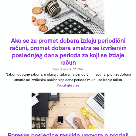
Ako se za promet dobara izdaju periodični
računi, promet dobara smatra se izvršenim
poslednjeg dana perioda za koji se izdaje
račun
Objavljeno: 30.01.2026.
Nakon dopune zakona, u slučaju izdavanja periodičnih računa, promet dobara
smatra se izvršenim poslednjeg dana perioda za koji se izdaje račun
Pročitajte više
Poreske posledice raskida ugovora o prodaji