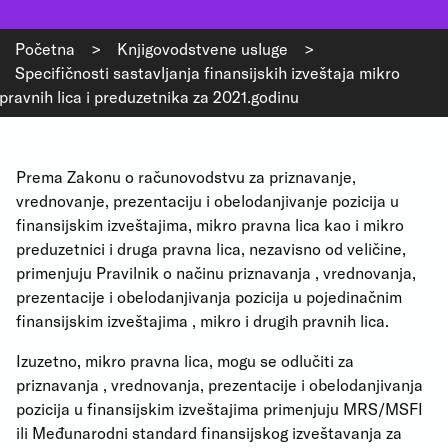
Početna
>
Knjigovodstvene usluge
>
Specifičnosti sastavljanja finansijskih izveštaja mikro
pravnih lica i preduzetnika za 2021.godinu
Prema Zakonu o računovodstvu za priznavanje,
vrednovanje, prezentaciju i obelodanjivanje pozicija u
finansijskim izveštajima, mikro pravna lica kao i mikro
preduzetnici i druga pravna lica, nezavisno od veličine,
primenjuju Pravilnik o načinu priznavanja , vrednovanja,
prezentacije i obelodanjivanja pozicija u pojedinačnim
finansijskim izveštajima , mikro i drugih pravnih lica.
Izuzetno, mikro pravna lica, mogu se odlučiti za
priznavanja , vrednovanja, prezentacije i obelodanjivanja
pozicija u finansijskim izveštajima primenjuju MRS/MSFI
ili Međunarodni standard finansijskog izveštavanja za