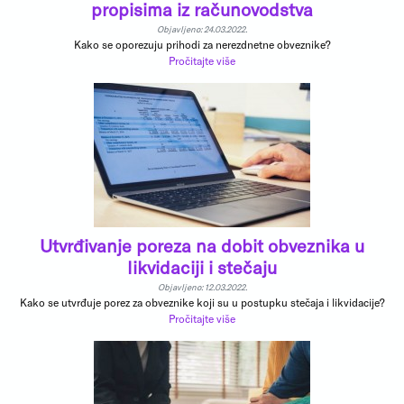
propisima iz računovodstva
Objavljeno: 24.03.2022.
Kako se oporezuju prihodi za nerezdnetne obveznike?
Pročitajte više
Utvrđivanje poreza na dobit obveznika u
likvidaciji i stečaju
Objavljeno: 12.03.2022.
Kako se utvrđuje porez za obveznike koji su u postupku stečaja i likvidacije?
Pročitajte više