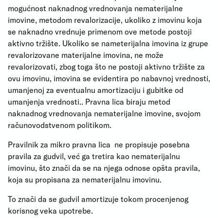
mogućnost naknadnog vrednovanja nematerijalne
imovine, metodom revalorizacije, ukoliko z imovinu koja
se naknadno vrednuje primenom ove metode postoji
aktivno tržište. Ukoliko se nameterijalna imovina iz grupe
revalorizovane materijalne imovina, ne može
revalorizovati, zbog toga što ne postoji aktivno tržište za
ovu imovinu, imovina se evidentira po nabavnoj vrednosti,
umanjenoj za eventualnu amortizaciju i gubitke od
umanjenja vrednosti.. Pravna lica biraju metod
naknadnog vrednovanja nematerijalne imovine, svojom
računovodstvenom politikom.
Pravilnik za mikro pravna lica ne propisuje posebna
pravila za gudvil, već ga tretira kao nematerijalnu
imovinu, što znači da se na njega odnose opšta pravila,
koja su propisana za nematerijalnu imovinu.
To znači da se gudvil amortizuje tokom procenjenog
korisnog veka upotrebe.