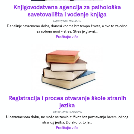
Knjigovodstvena agencija za psihološka
savetovališta i vođenje knjiga
Objavljeno: 18.11.2019.
Današnje savremeno doba, donosi veoma brz tempo života, a sve to zajedno
sa sobom nosi – stres. Stres je glavni...
Pročitajte više
Registracija i proces otvaranje škole stranih
jezika
Objavljeno: 18.10.2019.
U savremenom dobu, ne može se zamisliti život bez poznavanja barem jednog
stranog jezika. Do skoro, to je...
Pročitajte više