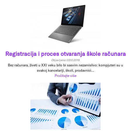
Registracija i proces otvaranja škole računara
Objavljeno: 03.10.2019.
Bez računara, živeti u XXI veku bilo bi sasvim nezamislivo: kompjuteri su u
svakoj kancelariji, školi, prodavnici…
Pročitajte više