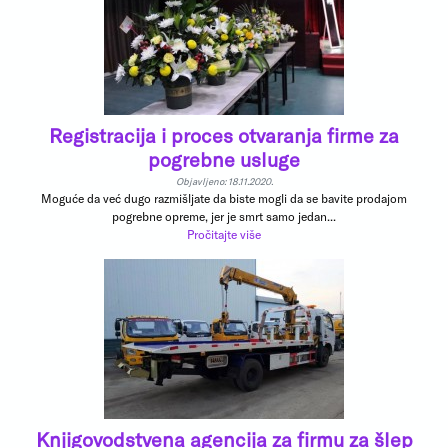
Registracija i proces otvaranja firme za
pogrebne usluge
Objavljeno: 18.11.2020.
Moguće da već dugo razmišljate da biste mogli da se bavite prodajom
pogrebne opreme, jer je smrt samo jedan...
Pročitajte više
Knjigovodstvena agencija za firmu za šlep