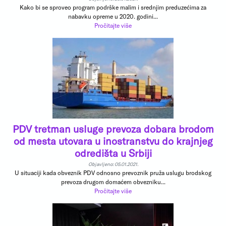
Kako bi se sproveo program podrške malim i srednjim preduzećima za
nabavku opreme u 2020. godini...
Pročitajte više
PDV tretman usluge prevoza dobara brodom
od mesta utovara u inostranstvu do krajnjeg
odredišta u Srbiji
Objavljeno: 05.01.2021.
U situaciji kada obveznik PDV odnosno prevoznik pruža uslugu brodskog
prevoza drugom domaćem obvezniku...
Pročitajte više