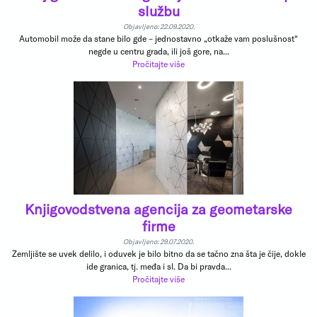
službu
Objavljeno: 22.09.2020.
Automobil može da stane bilo gde – jednostavno „otkaže vam poslušnost“
negde u centru grada, ili još gore, na...
Pročitajte više
Knjigovodstvena agencija za geometarske
firme
Objavljeno: 29.07.2020.
Zemljište se uvek delilo, i oduvek je bilo bitno da se tačno zna šta je čije, dokle
ide granica, tj. međa i sl. Da bi pravda...
Pročitajte više