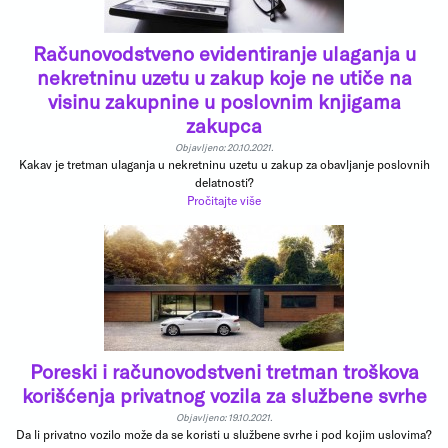
Računovodstveno evidentiranje ulaganja u
nekretninu uzetu u zakup koje ne utiče na
visinu zakupnine u poslovnim knjigama
zakupca
Objavljeno: 20.10.2021.
Kakav je tretman ulaganja u nekretninu uzetu u zakup za obavljanje poslovnih
delatnosti?
Pročitajte više
Poreski i računovodstveni tretman troškova
korišćenja privatnog vozila za službene svrhe
Objavljeno: 19.10.2021.
Da li privatno vozilo može da se koristi u službene svrhe i pod kojim uslovima?