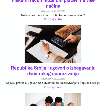
Fiskalni račun može biti plaćen na više
načina
Objavljeno: 30.06.2022.
Na koje sve načine može biti plaćen fiskalni račun?
Pročitajte više
Republika Srbija i ugovori o izbegavanju
dvostrukog oporezivanja
Objavljeno: 28.03.2022.
Koja su pravila o Ugovorima o dvostrukom oporeyivanju u Republici Srbiji?
Pročitajte više