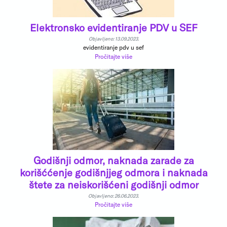
Elektronsko evidentiranje PDV u SEF
Objavljeno: 13.09.2023.
evidentiranje pdv u sef
Pročitajte više
Godišnji odmor, naknada zarade za
korišććenje godišnjjeg odmora i naknada
štete za neiskorišćeni godišnji odmor
Objavljeno: 26.06.2023.
Pročitajte više