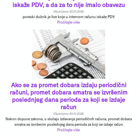
iskaže PDV, a da za to nije imalo obavezu
Objavljeno: 30.01.2026.
poreski dužnik je lice koje u internom računu iskaže PDV
Pročitajte više
Ako se za promet dobara izdaju periodični
računi, promet dobara smatra se izvršenim
poslednjeg dana perioda za koji se izdaje
račun
Objavljeno: 30.01.2026.
Nakon dopune zakona, u slučaju izdavanja periodičnih računa, promet dobara
smatra se izvršenim poslednjeg dana perioda za koji se izdaje račun
Pročitajte više