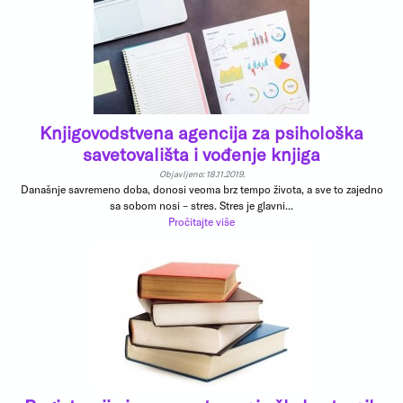
Knjigovodstvena agencija za psihološka
savetovališta i vođenje knjiga
Objavljeno: 18.11.2019.
Današnje savremeno doba, donosi veoma brz tempo života, a sve to zajedno
sa sobom nosi – stres. Stres je glavni...
Pročitajte više