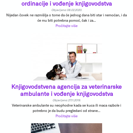
ordinacije i vođenje knjigovodstva
Objavljeno: 08.02.2020.
Nijedan čovek ne razmišlja o tome da će jednog dana biti star i nemoćan, i da
će mu biti potrebna pomoć, čak i za...
Pročitajte više
Knjigovodstvena agencija za veterinarske
ambulante i vođenje knjigovodstva
Objavljeno: 27.11.2019.
Veterinarske ambulante su neophodne kada se kuca ili maca razbole i
potrebno je da budu pregledani od strane...
Pročitajte više