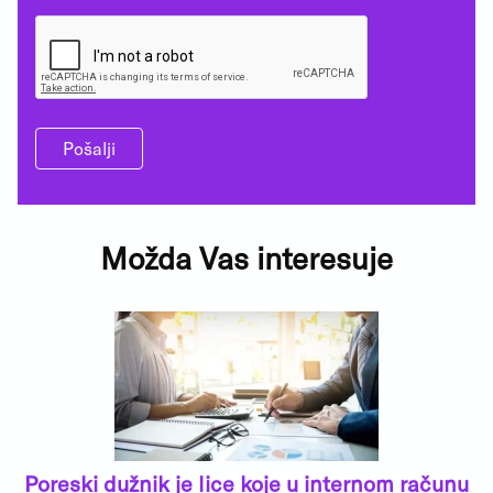
Pošalji
Možda Vas interesuje
Poreski dužnik je lice koje u internom računu