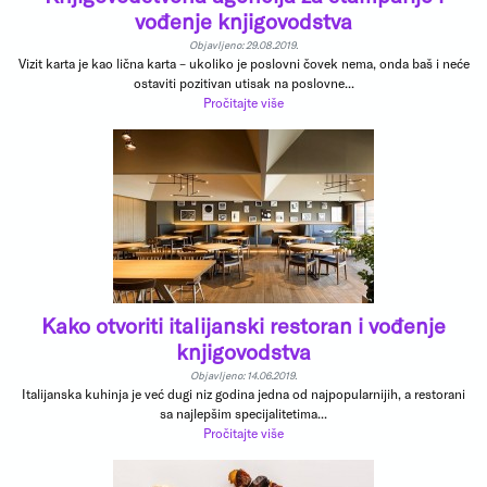
vođenje knjigovodstva
Objavljeno: 29.08.2019.
Vizit karta je kao lična karta – ukoliko je poslovni čovek nema, onda baš i neće
ostaviti pozitivan utisak na poslovne...
Pročitajte više
Kako otvoriti italijanski restoran i vođenje
knjigovodstva
Objavljeno: 14.06.2019.
Italijanska kuhinja je već dugi niz godina jedna od najpopularnijih, a restorani
sa najlepšim specijalitetima...
Pročitajte više