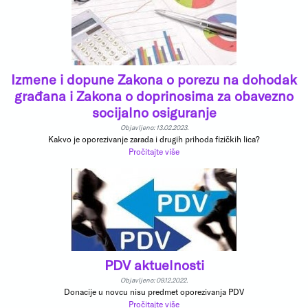
Izmene i dopune Zakona o porezu na dohodak
građana i Zakona o doprinosima za obavezno
socijalno osiguranje
Objavljeno: 13.02.2023.
Kakvo je oporezivanje zarada i drugih prihoda fizičkih lica?
Pročitajte više
PDV aktuelnosti
Objavljeno: 09.12.2022.
Donacije u novcu nisu predmet oporezivanja PDV
Pročitajte više