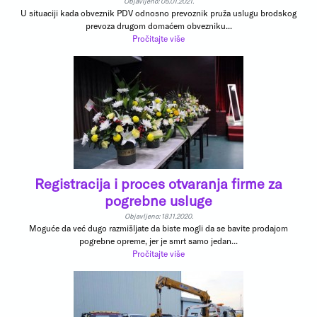
Objavljeno: 05.01.2021.
U situaciji kada obveznik PDV odnosno prevoznik pruža uslugu brodskog
prevoza drugom domaćem obvezniku...
Pročitajte više
Registracija i proces otvaranja firme za
pogrebne usluge
Objavljeno: 18.11.2020.
Moguće da već dugo razmišljate da biste mogli da se bavite prodajom
pogrebne opreme, jer je smrt samo jedan...
Pročitajte više