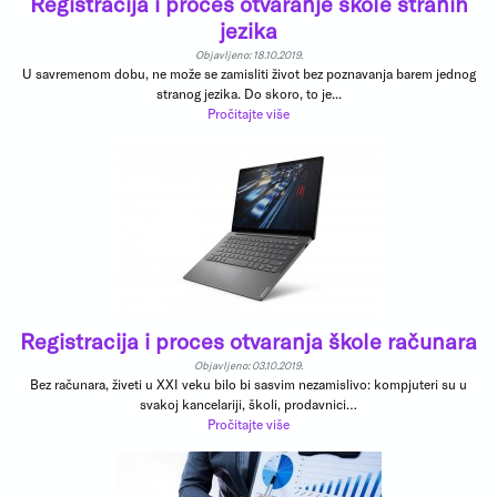
Registracija i proces otvaranje škole stranih
jezika
Objavljeno: 18.10.2019.
U savremenom dobu, ne može se zamisliti život bez poznavanja barem jednog
stranog jezika. Do skoro, to je...
Pročitajte više
Registracija i proces otvaranja škole računara
Objavljeno: 03.10.2019.
Bez računara, živeti u XXI veku bilo bi sasvim nezamislivo: kompjuteri su u
svakoj kancelariji, školi, prodavnici…
Pročitajte više