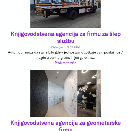
Knjigovodstvena agencija za firmu za šlep
službu
Objavljeno: 22.09.2020.
Automobil može da stane bilo gde – jednostavno „otkaže vam poslušnost“
negde u centru grada, ili još gore, na...
Pročitajte više
Knjigovodstvena agencija za geometarske
firme