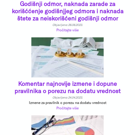
Godišnji odmor, naknada zarade za
korišććenje godišnjjeg odmora i naknada
štete za neiskorišćeni godišnji odmor
Objavljeno: 26.06.2023.
Pročitajte više
Komentar najnovije izmene i dopune
pravilnika o porezu na dodatu vrednost
Objavljeno: 24.04.2023.
Izmene za pravilnik o porezu na dodatu vrednost
Pročitajte više