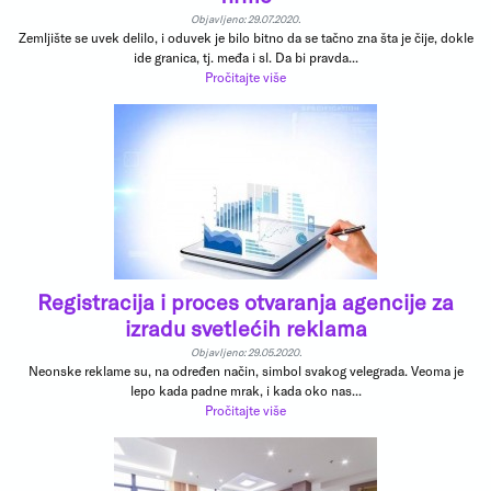
Objavljeno: 29.07.2020.
Zemljište se uvek delilo, i oduvek je bilo bitno da se tačno zna šta je čije, dokle
ide granica, tj. međa i sl. Da bi pravda...
Pročitajte više
Registracija i proces otvaranja agencije za
izradu svetlećih reklama
Objavljeno: 29.05.2020.
Neonske reklame su, na određen način, simbol svakog velegrada. Veoma je
lepo kada padne mrak, i kada oko nas...
Pročitajte više