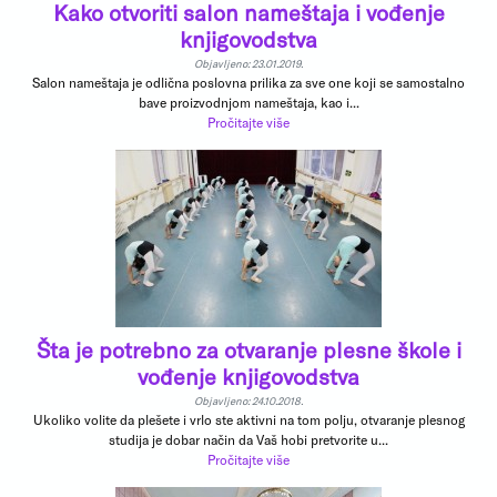
Kako otvoriti salon nameštaja i vođenje
knjigovodstva
Objavljeno: 23.01.2019.
Salon nameštaja je odlična poslovna prilika za sve one koji se samostalno
bave proizvodnjom nameštaja, kao i...
Pročitajte više
Šta je potrebno za otvaranje plesne škole i
vođenje knjigovodstva
Objavljeno: 24.10.2018.
Ukoliko volite da plešete i vrlo ste aktivni na tom polju, otvaranje plesnog
studija je dobar način da Vaš hobi pretvorite u...
Pročitajte više