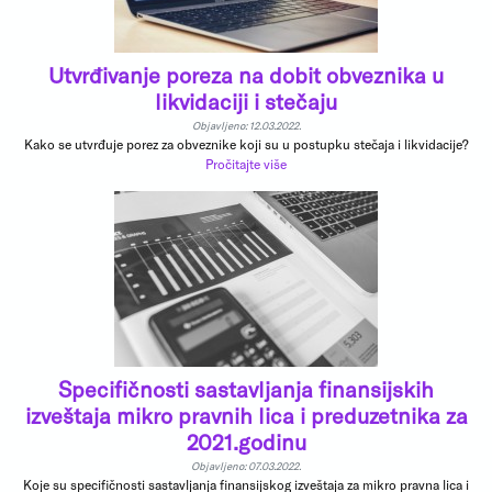
Utvrđivanje poreza na dobit obveznika u
likvidaciji i stečaju
Objavljeno: 12.03.2022.
Kako se utvrđuje porez za obveznike koji su u postupku stečaja i likvidacije?
Pročitajte više
Specifičnosti sastavljanja finansijskih
izveštaja mikro pravnih lica i preduzetnika za
2021.godinu
Objavljeno: 07.03.2022.
Koje su specifičnosti sastavljanja finansijskog izveštaja za mikro pravna lica i