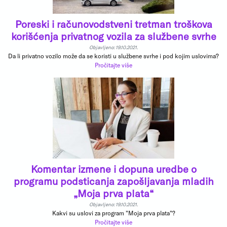
Poreski i računovodstveni tretman troškova
korišćenja privatnog vozila za službene svrhe
Objavljeno: 19.10.2021.
Da li privatno vozilo može da se koristi u službene svrhe i pod kojim uslovima?
Pročitajte više
Komentar izmene i dopuna uredbe o
programu podsticanja zapošljavanja mladih
„Moja prva plata“
Objavljeno: 19.10.2021.
Kakvi su uslovi za program "Moja prva plata"?
Pročitajte više