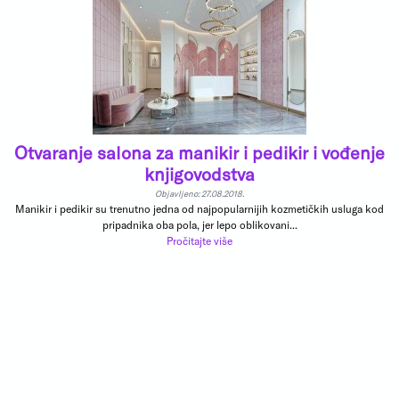
Otvaranje salona za manikir i pedikir i vođenje
knjigovodstva
Objavljeno: 27.08.2018.
Manikir i pedikir su trenutno jedna od najpopularnijih kozmetičkih usluga kod
pripadnika oba pola, jer lepo oblikovani...
Pročitajte više