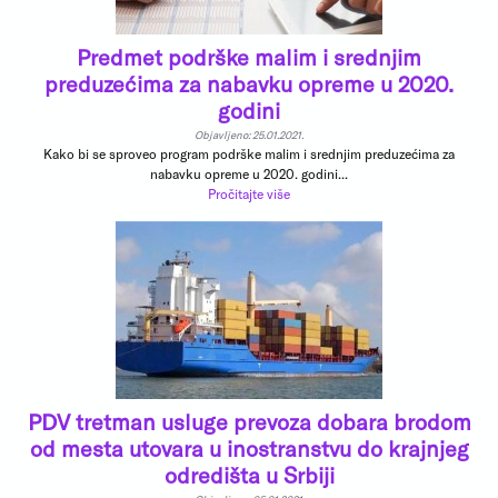
Predmet podrške malim i srednjim
preduzećima za nabavku opreme u 2020.
godini
Objavljeno: 25.01.2021.
Kako bi se sproveo program podrške malim i srednjim preduzećima za
nabavku opreme u 2020. godini...
Pročitajte više
PDV tretman usluge prevoza dobara brodom
od mesta utovara u inostranstvu do krajnjeg
odredišta u Srbiji