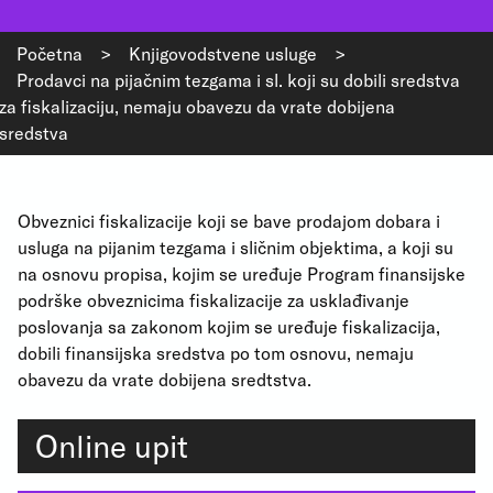
Početna
>
Knjigovodstvene usluge
>
Prodavci na pijačnim tezgama i sl. koji su dobili sredstva
za fiskalizaciju, nemaju obavezu da vrate dobijena
sredstva
Obveznici fiskalizacije koji se bave prodajom dobara i
usluga na pijanim tezgama i sličnim objektima, a koji su
na osnovu propisa, kojim se uređuje Program finansijske
podrške obveznicima fiskalizacije za usklađivanje
poslovanja sa zakonom kojim se uređuje fiskalizacija,
dobili finansijska sredstva po tom osnovu, nemaju
obavezu da vrate dobijena sredtstva.
Online upit