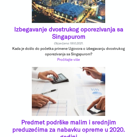
Izbegavanje dvostrukog oporezivanja sa
Singapurom
Objavljeno: 19.10.2021.
Kada je došlo do početka primene Ugovora o izbegavanju dvostrukog
oporezivanja sa Singapurom?
Pročitajte više
Predmet podrške malim i srednjim
preduzećima za nabavku opreme u 2020.
godini