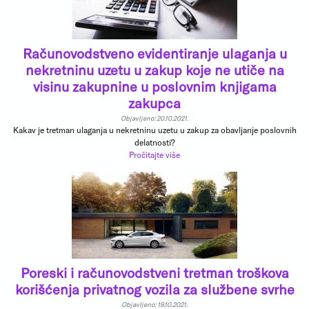
Računovodstveno evidentiranje ulaganja u
nekretninu uzetu u zakup koje ne utiče na
visinu zakupnine u poslovnim knjigama
zakupca
Objavljeno: 20.10.2021.
Kakav je tretman ulaganja u nekretninu uzetu u zakup za obavljanje poslovnih
delatnosti?
Pročitajte više
Poreski i računovodstveni tretman troškova
korišćenja privatnog vozila za službene svrhe
Objavljeno: 19.10.2021.