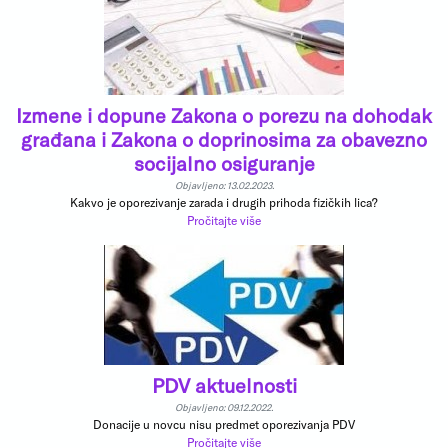
Izmene i dopune Zakona o porezu na dohodak
građana i Zakona o doprinosima za obavezno
socijalno osiguranje
Objavljeno: 13.02.2023.
Kakvo je oporezivanje zarada i drugih prihoda fizičkih lica?
Pročitajte više
PDV aktuelnosti
Objavljeno: 09.12.2022.
Donacije u novcu nisu predmet oporezivanja PDV
Pročitajte više