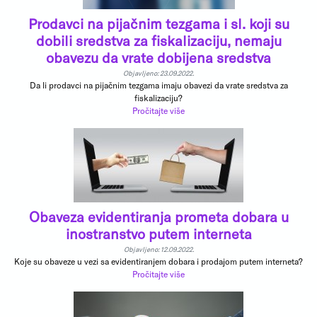
Prodavci na pijačnim tezgama i sl. koji su
dobili sredstva za fiskalizaciju, nemaju
obavezu da vrate dobijena sredstva
Objavljeno: 23.09.2022.
Da li prodavci na pijačnim tezgama imaju obavezi da vrate sredstva za
fiskalizaciju?
Pročitajte više
Obaveza evidentiranja prometa dobara u
inostranstvo putem interneta
Objavljeno: 12.09.2022.
Koje su obaveze u vezi sa evidentiranjem dobara i prodajom putem interneta?
Pročitajte više