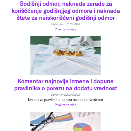
Godišnji odmor, naknada zarade za
korišććenje godišnjjeg odmora i naknada
štete za neiskorišćeni godišnji odmor
Objavljeno: 26.06.2023.
Pročitajte više
Komentar najnovije izmene i dopune
pravilnika o porezu na dodatu vrednost
Objavljeno: 24.04.2023.
Izmene za pravilnik o porezu na dodatu vrednost
Pročitajte više