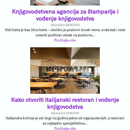
Knjigovodstvena agencija za štamparije i
vođenje knjigovodstva
Objavljeno: 29.08.2019.
Vizit karta je kao lična karta – ukoliko je poslovni čovek nema, onda baš i neće
ostaviti pozitivan utisak na poslovne...
Pročitajte više
Kako otvoriti italijanski restoran i vođenje
knjigovodstva
Objavljeno: 14.06.2019.
Italijanska kuhinja je već dugi niz godina jedna od najpopularnijih, a restorani
sa najlepšim specijalitetima...
Pročitajte više