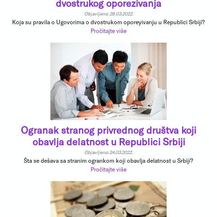
dvostrukog oporezivanja
Objavljeno: 28.03.2022.
Koja su pravila o Ugovorima o dvostrukom oporeyivanju u Republici Srbiji?
Pročitajte više
Ogranak stranog privrednog društva koji
obavlja delatnost u Republici Srbiji
Objavljeno: 24.03.2022.
Šta se dešava sa stranim ogrankom koji obavlja delatnost u Srbiji?
Pročitajte više