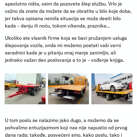
apsolutno ništa, osim da pozovete šlep službu. Vrlo je
važno da znate da možete da se obratite u bilo koje doba,
jer takva opisana nemila situacija se može desiti bilo
kada – danju ili noću, tokom vikenda, praznika...
Ukoliko ste vlasnik firme koja se bavi pružanjem usluga
šlepovanja vozila, onda mi možemo postati vaši verni
saradnici kada je u pitanju onaj manje zanimljiv, ali
jednako važan deo poslovanja a to je – vođenje knjiga.
U tom poslu se nalazimo jako dugo, a možemo da se
pohvalimo entuzijazmom koji nas nije napustio od prvog
dana rada; takođe, posvećeni smo, kako poslu, tako i