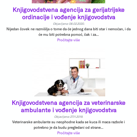
Knjigovodstvena agencija za gerijatrijske
ordinacije i vođenje knjigovodstva
Objavljeno: 08.02.2020.
Nijedan čovek ne razmišlja o tome da će jednog dana biti star i nemoćan, i da
će mu biti potrebna pomoć, čak i za...
Pročitajte više
Knjigovodstvena agencija za veterinarske
ambulante i vođenje knjigovodstva
Objavljeno: 27.11.2019.
Veterinarske ambulante su neophodne kada se kuca ili maca razbole i
potrebno je da budu pregledani od strane...
Pročitajte više