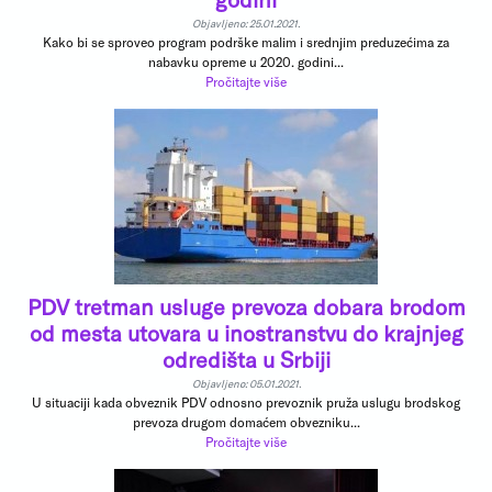
Objavljeno: 25.01.2021.
Kako bi se sproveo program podrške malim i srednjim preduzećima za
nabavku opreme u 2020. godini...
Pročitajte više
PDV tretman usluge prevoza dobara brodom
od mesta utovara u inostranstvu do krajnjeg
odredišta u Srbiji
Objavljeno: 05.01.2021.
U situaciji kada obveznik PDV odnosno prevoznik pruža uslugu brodskog
prevoza drugom domaćem obvezniku...
Pročitajte više