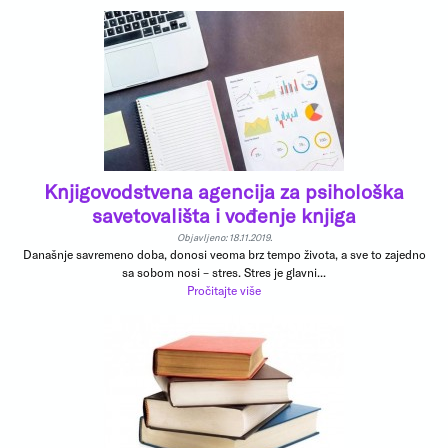
Knjigovodstvena agencija za psihološka
savetovališta i vođenje knjiga
Objavljeno: 18.11.2019.
Današnje savremeno doba, donosi veoma brz tempo života, a sve to zajedno
sa sobom nosi – stres. Stres je glavni...
Pročitajte više