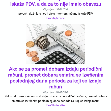
iskaže PDV, a da za to nije imalo obavezu
Objavljeno: 30.01.2026.
poreski dužnik je lice koje u internom računu iskaže PDV
Pročitajte više
Ako se za promet dobara izdaju periodični
računi, promet dobara smatra se izvršenim
poslednjeg dana perioda za koji se izdaje
račun
Objavljeno: 30.01.2026.
Nakon dopune zakona, u slučaju izdavanja periodičnih računa, promet dobara
smatra se izvršenim poslednjeg dana perioda za koji se izdaje račun
Pročitajte više