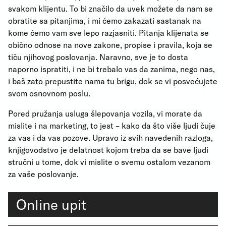
svakom klijentu. To bi značilo da uvek možete da nam se
obratite sa pitanjima, i mi ćemo zakazati sastanak na
kome ćemo vam sve lepo razjasniti. Pitanja klijenata se
obično odnose na nove zakone, propise i pravila, koja se
tiču njihovog poslovanja. Naravno, sve je to dosta
naporno ispratiti, i ne bi trebalo vas da zanima, nego nas,
i baš zato prepustite nama tu brigu, dok se vi posvećujete
svom osnovnom poslu.
Pored pružanja usluga šlepovanja vozila, vi morate da
mislite i na marketing, to jest – kako da što više ljudi čuje
za vas i da vas pozove. Upravo iz svih navedenih razloga,
knjigovodstvo je delatnost kojom treba da se bave ljudi
stručni u tome, dok vi mislite o svemu ostalom vezanom
za vaše poslovanje.
Online upit