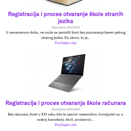
Registracija i proces otvaranje škole stranih
jezika
Objavljeno: 18.10.2019.
U savremenom dobu, ne može se zamisliti život bez poznavanja barem jednog
stranog jezika. Do skoro, to je...
Pročitajte više
Registracija i proces otvaranja škole računara
Objavljeno: 03.10.2019.
Bez računara, živeti u XXI veku bilo bi sasvim nezamislivo: kompjuteri su u
svakoj kancelariji, školi, prodavnici…
Pročitajte više