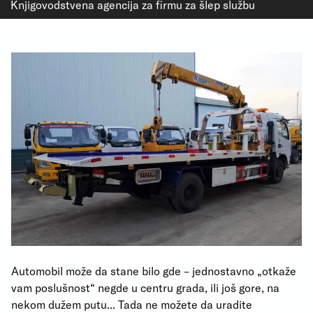
Knjigovodstvena agencija za firmu za šlep službu
Automobil može da stane bilo gde – jednostavno „otkaže
vam poslušnost“ negde u centru grada, ili još gore, na
nekom dužem putu... Tada ne možete da uradite