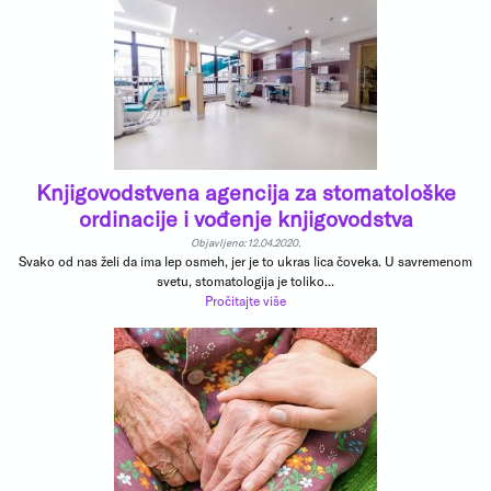
Knjigovodstvena agencija za stomatološke
ordinacije i vođenje knjigovodstva
Objavljeno: 12.04.2020.
Svako od nas želi da ima lep osmeh, jer je to ukras lica čoveka. U savremenom
svetu, stomatologija je toliko...
Pročitajte više