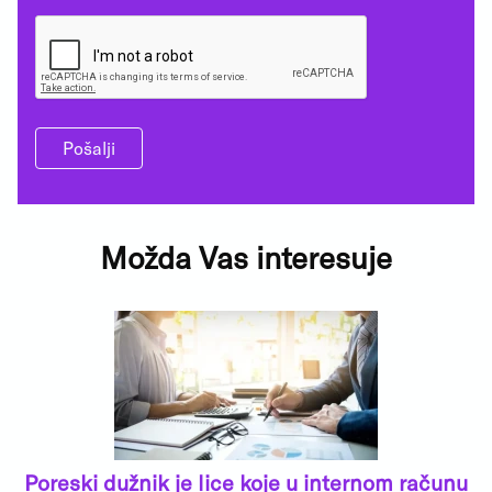
Pošalji
Možda Vas interesuje
Poreski dužnik je lice koje u internom računu