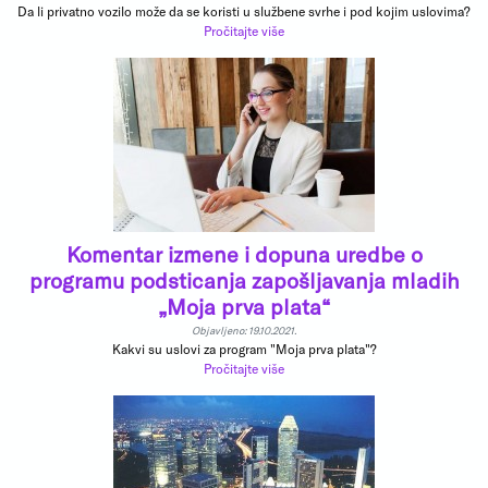
Da li privatno vozilo može da se koristi u službene svrhe i pod kojim uslovima?
Pročitajte više
Komentar izmene i dopuna uredbe o
programu podsticanja zapošljavanja mladih
„Moja prva plata“
Objavljeno: 19.10.2021.
Kakvi su uslovi za program "Moja prva plata"?
Pročitajte više