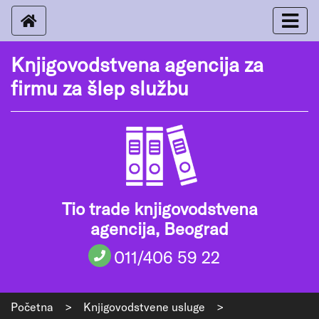
Knjigovodstvena agencija za
firmu za šlep službu
Tio trade knjigovodstvena
agencija, Beograd
011/406 59 22
Početna
>
Knjigovodstvene usluge
>