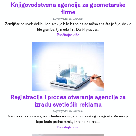
Knjigovodstvena agencija za geometarske
firme
Objavljeno: 29.07.2020.
Zemljište se uvek delilo, i oduvek je bilo bitno da se tačno zna šta je čije, dokle
ide granica, tj. međa i sl. Da bi pravda...
Pročitajte više
Registracija i proces otvaranja agencije za
izradu svetlećih reklama
Objavljeno: 29.05.2020.
Neonske reklame su, na određen način, simbol svakog velegrada. Veoma je
lepo kada padne mrak, i kada oko nas...
Pročitajte više