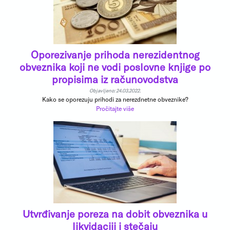
Oporezivanje prihoda nerezidentnog
obveznika koji ne vodi poslovne knjige po
propisima iz računovodstva
Objavljeno: 24.03.2022.
Kako se oporezuju prihodi za nerezdnetne obveznike?
Pročitajte više
Utvrđivanje poreza na dobit obveznika u
likvidaciji i stečaju