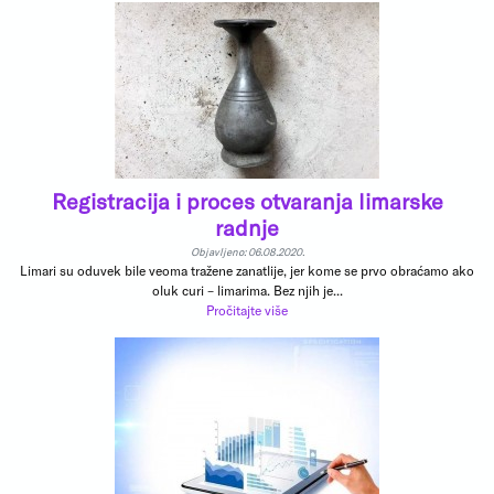
Registracija i proces otvaranja limarske
radnje
Objavljeno: 06.08.2020.
Limari su oduvek bile veoma tražene zanatlije, jer kome se prvo obraćamo ako
oluk curi – limarima. Bez njih je...
Pročitajte više