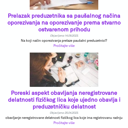
Prelazak preduzetnika sa paušalnog načina
oporezivanja na oporezivanje prema stvarno
ostvarenom prihodu
Objavljeno: 14.09.2023.
Na koji način oporezivanja prelaze paušalni preduzetnici?
Pročitajte više
Poreski aspekt obavljanja neregistrovane
delatnosti fizičkog lica koje ujedno obavlja i
preduzetničku delatnost
Objavljeno: 25.04.2023.
obavljanje neregistrovane delatnosti fizičkog lica koje ima registrovanu radnju
Pročitajte više