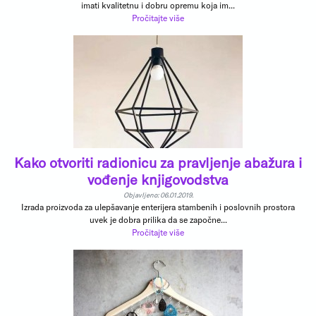
imati kvalitetnu i dobru opremu koja im...
Pročitajte više
Kako otvoriti radionicu za pravljenje abažura i
vođenje knjigovodstva
Objavljeno: 06.01.2019.
Izrada proizvoda za ulepšavanje enterijera stambenih i poslovnih prostora
uvek je dobra prilika da se započne...
Pročitajte više