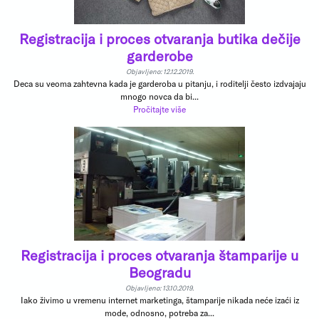
Registracija i proces otvaranja butika dečije
garderobe
Objavljeno: 12.12.2019.
Deca su veoma zahtevna kada je garderoba u pitanju, i roditelji često izdvajaju
mnogo novca da bi...
Pročitajte više
Registracija i proces otvaranja štamparije u
Beogradu
Objavljeno: 13.10.2019.
Iako živimo u vremenu internet marketinga, štamparije nikada neće izaći iz
mode, odnosno, potreba za...