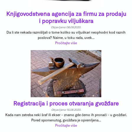
Knjigovodstvena agencija za firmu za prodaju
i popravku viljuškara
Objavljeno: 06.09.2020.
Da li ste nekada razmišljali o tome koliko su viljuškari neophodni kod raznih
poslova? Naime, u toku rada, uvek...
Pročitajte više
Registracija i proces otvaranja gvožđare
Objavljeno: 15.08.2020.
Kada nam zatreba neki šraf ili ekser – znamo gde ćemo ih pronaći – u gvožđari.
Pored spomenutog, gvožđara je opremljena...
Pročitajte više