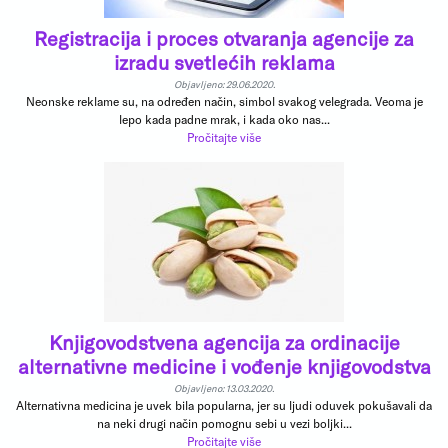
Registracija i proces otvaranja agencije za
izradu svetlećih reklama
Objavljeno: 29.06.2020.
Neonske reklame su, na određen način, simbol svakog velegrada. Veoma je
lepo kada padne mrak, i kada oko nas...
Pročitajte više
Knjigovodstvena agencija za ordinacije
alternativne medicine i vođenje knjigovodstva
Objavljeno: 13.03.2020.
Alternativna medicina je uvek bila popularna, jer su ljudi oduvek pokušavali da
na neki drugi način pomognu sebi u vezi boljki...
Pročitajte više