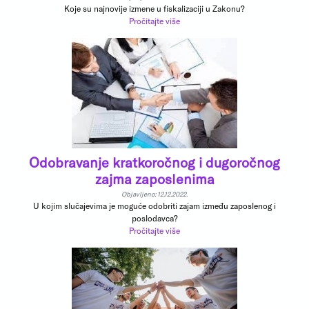
Koje su najnovije izmene u fiskalizaciji u Zakonu?
Pročitajte više
Odobravanje kratkoročnog i dugoročnog
zajma zaposlenima
Objavljeno: 12.12.2022.
U kojim slučajevima je moguće odobriti zajam između zaposlenog i
poslodavca?
Pročitajte više