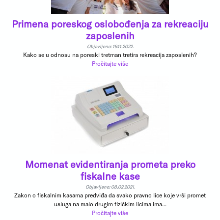
Primena poreskog oslobođenja za rekreaciju
zaposlenih
Objavljeno: 19.11.2022.
Kako se u odnosu na poreski tretman tretira rekreacija zaposlenih?
Pročitajte više
Momenat evidentiranja prometa preko
fiskalne kase
Objavljeno: 08.02.2021.
Zakon o fiskalnim kasama predviđa da svako pravno lice koje vrši promet
usluga na malo drugim fizičkim licima ima...
Pročitajte više