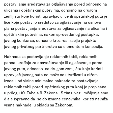
postavljanje sredstava za oglašavanje pored odnosno na
ulicama i opštinskim putevima, odnosno na drugom
zemljištu koje koristi upravljač ulice ili opštinskog puta je
lice koje postavilo sredstvo za oglašavanje na osnovu
plana postavljanja sredstava za oglašavanje na ulicama i
opštinskim putevima, nakon sprovedenog postupka,
javnog konkursa, odnosno kroz realizaciju projekta
javnog-privatnog partnerstva sa elementom koncesije.
Naknada za postavljanje reklamnih tabli, reklamnih
panoa, uređaja za obaveštavanje ili oglašavanje pored
javnog puta, odnosno na drugom zemljištu koje koristi
upravljač javnog puta ne može se utvrđivati u nižem
iznosu od visine minimalne naknade za postavljanje
reklamnih tabli pored opštinskog puta koaj je propisana
u prilogu 10. Tabela 9. Zakona . S tim u vezi, mišljenja smo
d aje ispravno da se do izmene cenovnika koristi najniža
visina naknade u skladu sa Zakonom.