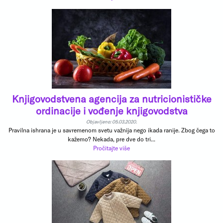
Knjigovodstvena agencija za nutricionističke
ordinacije i vođenje knjigovodstva
Objavljeno: 05.03.2020.
Pravilna ishrana je u savremenom svetu važnija nego ikada ranije. Zbog čega to
kažemo? Nekada, pre dve do tri...
Pročitajte više