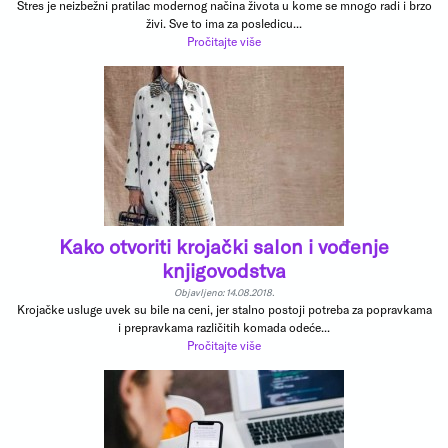
Stres je neizbežni pratilac modernog načina života u kome se mnogo radi i brzo
živi. Sve to ima za posledicu...
Pročitajte više
Kako otvoriti krojački salon i vođenje
knjigovodstva
Objavljeno: 14.08.2018.
Krojačke usluge uvek su bile na ceni, jer stalno postoji potreba za popravkama
i prepravkama različitih komada odeće...
Pročitajte više