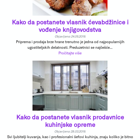
Kako da postanete vlasnik ćevabdžinice i
vođenje knjigovodstva
Objavljeno: 24.05.2019.
Priprema i prodaja brze hrane trenutno je jedna od najpopularnijih
ugostiteljskih delatnosti. Preduzetnici se najčešće...
Pročitajte više
Kako da postanete vlasnik prodavnice
kuhinjske opreme
Objavljeno: 28.03.2019.
Svi ljubitelji kuvanja, kao i profesionalni šefovi kuhinja, znaju koliko je bitno