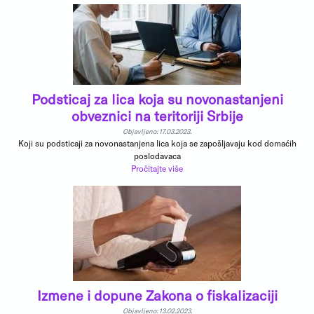
Podsticaj za lica koja su novonastanjeni
obveznici na teritoriji Srbije
Objavljeno: 17.03.2023.
Koji su podsticaji za novonastanjena lica koja se zapošljavaju kod domaćih
poslodavaca
Pročitajte više
Izmene i dopune Zakona o fiskalizaciji
Objavljeno: 13.02.2023.