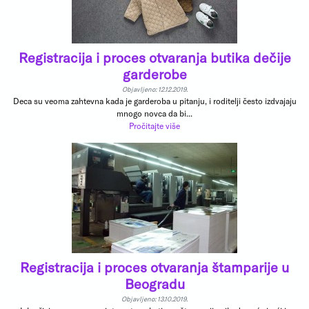
Registracija i proces otvaranja butika dečije
garderobe
Objavljeno: 12.12.2019.
Deca su veoma zahtevna kada je garderoba u pitanju, i roditelji često izdvajaju
mnogo novca da bi...
Pročitajte više
Registracija i proces otvaranja štamparije u
Beogradu
Objavljeno: 13.10.2019.