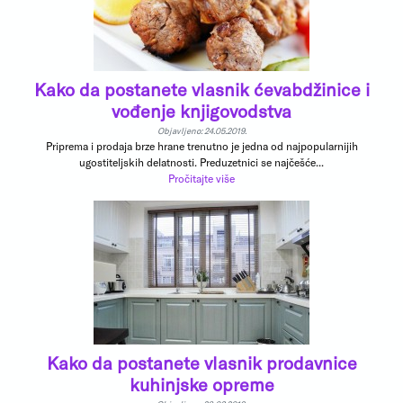
Kako da postanete vlasnik ćevabdžinice i
vođenje knjigovodstva
Objavljeno: 24.05.2019.
Priprema i prodaja brze hrane trenutno je jedna od najpopularnijih
ugostiteljskih delatnosti. Preduzetnici se najčešće...
Pročitajte više
Kako da postanete vlasnik prodavnice
kuhinjske opreme