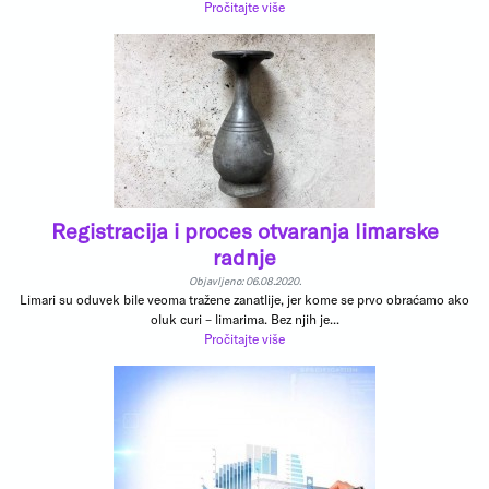
Pročitajte više
Registracija i proces otvaranja limarske
radnje
Objavljeno: 06.08.2020.
Limari su oduvek bile veoma tražene zanatlije, jer kome se prvo obraćamo ako
oluk curi – limarima. Bez njih je...
Pročitajte više