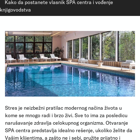
Kako da postanete vlasnik SPA centra i vođenje
knjigovodstva
Stres je neizbežni pratilac modernog načina života u
kome se mnogo radi i brzo živi. Sve to ima za posledicu
narušavanje zdravlja celokupnog organizma. Otvaranje
SPA centra predstavlja idealno rešenje, ukoliko želite da
Vašim klijentima, a zašto ne i sebi, pružite prijatno i