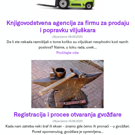
Knjigovodstvena agencija za firmu za prodaju
i popravku viljuškara
Objavljeno: 06.09.2020.
Da li ste nekada razmišljali o tome koliko su viljuškari neophodni kod raznih
poslova? Naime, u toku rada, uvek...
Pročitajte više
Registracija i proces otvaranja gvožđare
Objavljeno: 15.08.2020.
Kada nam zatreba neki šraf ili ekser – znamo gde ćemo ih pronaći – u gvožđari.
Pored spomenutog, gvožđara je opremljena...