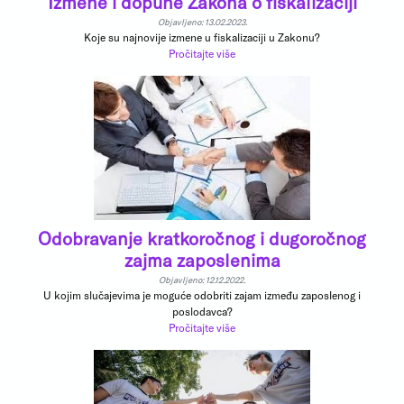
Izmene i dopune Zakona o fiskalizaciji
Objavljeno: 13.02.2023.
Koje su najnovije izmene u fiskalizaciji u Zakonu?
Pročitajte više
Odobravanje kratkoročnog i dugoročnog
zajma zaposlenima
Objavljeno: 12.12.2022.
U kojim slučajevima je moguće odobriti zajam između zaposlenog i
poslodavca?
Pročitajte više