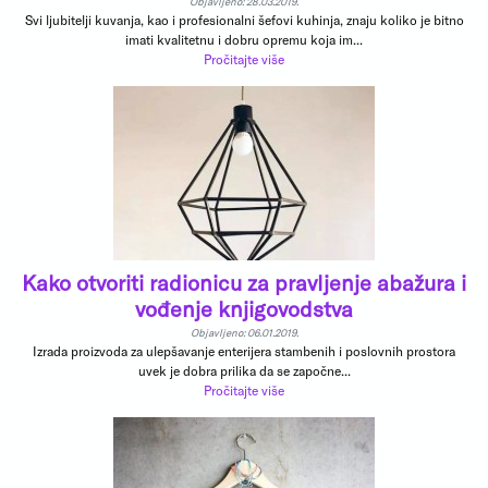
Objavljeno: 28.03.2019.
Svi ljubitelji kuvanja, kao i profesionalni šefovi kuhinja, znaju koliko je bitno
imati kvalitetnu i dobru opremu koja im...
Pročitajte više
Kako otvoriti radionicu za pravljenje abažura i
vođenje knjigovodstva
Objavljeno: 06.01.2019.
Izrada proizvoda za ulepšavanje enterijera stambenih i poslovnih prostora
uvek je dobra prilika da se započne...
Pročitajte više