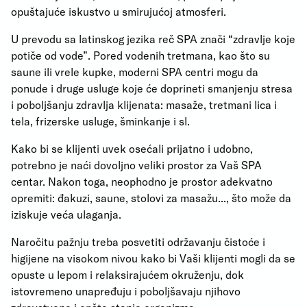
opuštajuće iskustvo u smirujućoj atmosferi.
U prevodu sa latinskog jezika reč SPA znači “zdravlje koje
potiče od vode”. Pored vodenih tretmana, kao što su
saune ili vrele kupke, moderni SPA centri mogu da
ponude i druge usluge koje će doprineti smanjenju stresa
i poboljšanju zdravlja klijenata: masaže, tretmani lica i
tela, frizerske usluge, šminkanje i sl.
Kako bi se klijenti uvek osećali prijatno i udobno,
potrebno je naći dovoljno veliki prostor za Vaš SPA
centar. Nakon toga, neophodno je prostor adekvatno
opremiti: đakuzi, saune, stolovi za masažu..., što može da
iziskuje veća ulaganja.
Naročitu pažnju treba posvetiti održavanju čistoće i
higijene na visokom nivou kako bi Vaši klijenti mogli da se
opuste u lepom i relaksirajućem okruženju, dok
istovremeno unapređuju i poboljšavaju njihovo