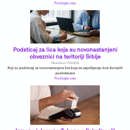
Pročitajte više
Podsticaj za lica koja su novonastanjeni
obveznici na teritoriji Srbije
Objavljeno: 17.03.2023.
Koji su podsticaji za novonastanjena lica koja se zapošljavaju kod domaćih
poslodavaca
Pročitajte više