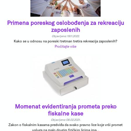
Primena poreskog oslobođenja za rekreaciju
zaposlenih
Objavljeno: 19.11.2022.
Kako se u odnosu na poreski tretman tretira rekreacija zaposlenih?
Pročitajte više
Momenat evidentiranja prometa preko
fiskalne kase
Objavljeno: 08.02.2021.
Zakon o fiskalnim kasama predviđa da svako pravno lice koje vrši promet
usluga na malo drugim fizičkim licima ima...