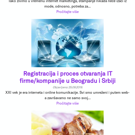
Iako živimo u vremenu internet marketinga, štamparije nikada neće izaći iz
mode, odnosno, potreba za...
Pročitajte više
Registracija i proces otvaranja IT
firme/kompanije u Beogradu i Srbiji
Objavljeno: 25.09.2019.
XXI vek je era interneta i online komunikacije. Svi smo umreženi i putem web-
a završavamo ne samo svoj...
Pročitajte više