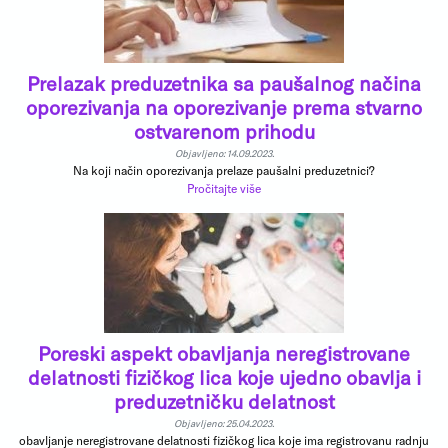
Prelazak preduzetnika sa paušalnog načina
oporezivanja na oporezivanje prema stvarno
ostvarenom prihodu
Objavljeno: 14.09.2023.
Na koji način oporezivanja prelaze paušalni preduzetnici?
Pročitajte više
Poreski aspekt obavljanja neregistrovane
delatnosti fizičkog lica koje ujedno obavlja i
preduzetničku delatnost
Objavljeno: 25.04.2023.
obavljanje neregistrovane delatnosti fizičkog lica koje ima registrovanu radnju