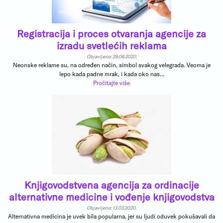
Registracija i proces otvaranja agencije za
izradu svetlećih reklama
Objavljeno: 29.06.2020.
Neonske reklame su, na određen način, simbol svakog velegrada. Veoma je
lepo kada padne mrak, i kada oko nas...
Pročitajte više
Knjigovodstvena agencija za ordinacije
alternativne medicine i vođenje knjigovodstva
Objavljeno: 13.03.2020.
Alternativna medicina je uvek bila popularna, jer su ljudi oduvek pokušavali da