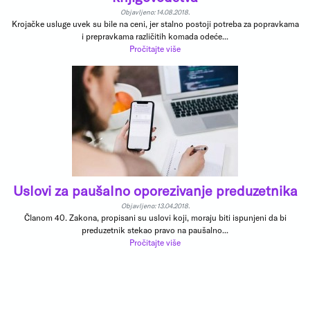
Objavljeno: 14.08.2018.
Krojačke usluge uvek su bile na ceni, jer stalno postoji potreba za popravkama
i prepravkama različitih komada odeće...
Pročitajte više
Uslovi za paušalno oporezivanje preduzetnika
Objavljeno: 13.04.2018.
Članom 40. Zakona, propisani su uslovi koji, moraju biti ispunjeni da bi
preduzetnik stekao pravo na paušalno...
Pročitajte više