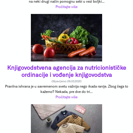
na neki drugi način pomognu sebi u vezi boljki...
Pročitajte više
Knjigovodstvena agencija za nutricionističke
ordinacije i vođenje knjigovodstva
Objavljeno: 05.03.2020.
Pravilna ishrana je u savremenom svetu važnija nego ikada ranije. Zbog čega to
kažemo? Nekada, pre dve do tri...
Pročitajte više