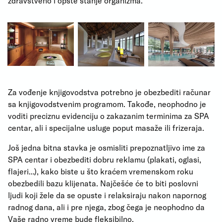
zdravstveno i opšte stanje organizma.
Za vođenje knjigovodstva potrebno je obezbediti računar
sa knjigovodstvenim programom. Takođe, neophodno je
voditi preciznu evidenciju o zakazanim terminima za SPA
centar, ali i specijalne usluge poput masaže ili frizeraja.
Još jedna bitna stavka je osmisliti prepoznatljivo ime za
SPA centar i obezbediti dobru reklamu (plakati, oglasi,
flajeri...), kako biste u što kraćem vremenskom roku
obezbedili bazu klijenata. Najčešće će to biti poslovni
ljudi koji žele da se opuste i relaksiraju nakon napornog
radnog dana, ali i pre njega, zbog čega je neophodno da
Vaše radno vreme bude fleksibilno.