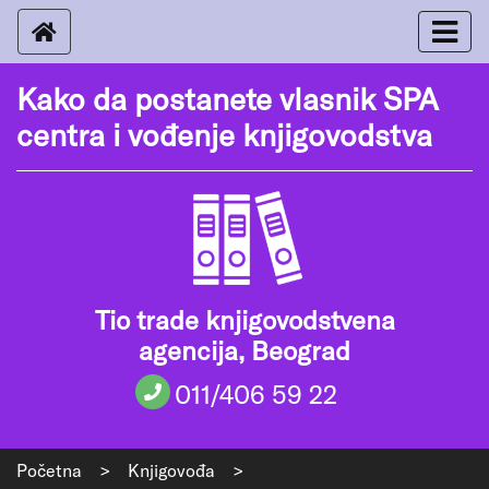
Kako da postanete vlasnik SPA
centra i vođenje knjigovodstva
Tio trade knjigovodstvena
agencija, Beograd
011/406 59 22
Početna
>
Knjigovođa
>