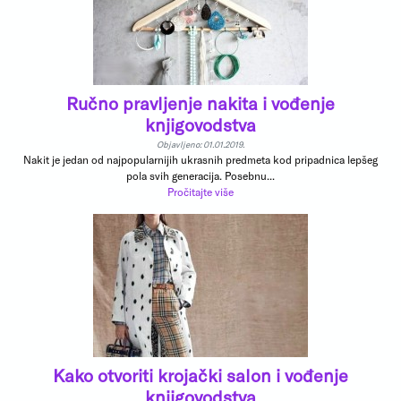
Ručno pravljenje nakita i vođenje
knjigovodstva
Objavljeno: 01.01.2019.
Nakit je jedan od najpopularnijih ukrasnih predmeta kod pripadnica lepšeg
pola svih generacija. Posebnu...
Pročitajte više
Kako otvoriti krojački salon i vođenje
knjigovodstva