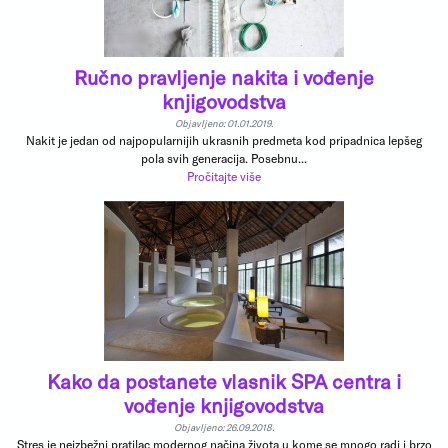
Ručno pravljenje nakita i vođenje
knjigovodstva
Objavljeno: 01.01.2019.
Nakit je jedan od najpopularnijih ukrasnih predmeta kod pripadnica lepšeg
pola svih generacija. Posebnu...
Pročitajte više
Kako da postanete vlasnik SPA centra i
vođenje knjigovodstva
Objavljeno: 26.09.2018.
Stres je neizbežni pratilac modernog načina života u kome se mnogo radi i brzo