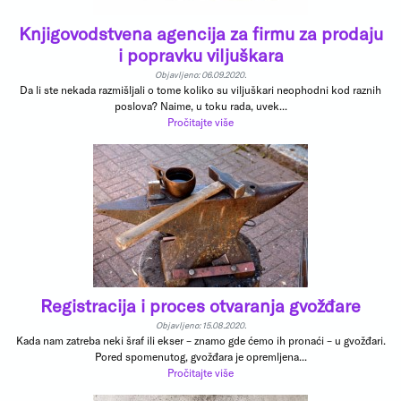
Knjigovodstvena agencija za firmu za prodaju
i popravku viljuškara
Objavljeno: 06.09.2020.
Da li ste nekada razmišljali o tome koliko su viljuškari neophodni kod raznih
poslova? Naime, u toku rada, uvek...
Pročitajte više
Registracija i proces otvaranja gvožđare
Objavljeno: 15.08.2020.
Kada nam zatreba neki šraf ili ekser – znamo gde ćemo ih pronaći – u gvožđari.
Pored spomenutog, gvožđara je opremljena...
Pročitajte više