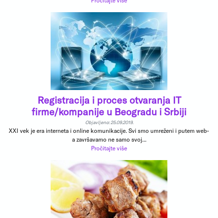
Pročitajte više
Registracija i proces otvaranja IT
firme/kompanije u Beogradu i Srbiji
Objavljeno: 25.09.2019.
XXI vek je era interneta i online komunikacije. Svi smo umreženi i putem web-
a završavamo ne samo svoj...
Pročitajte više