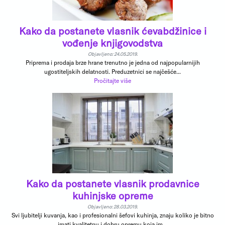
Kako da postanete vlasnik ćevabdžinice i
vođenje knjigovodstva
Objavljeno: 24.05.2019.
Priprema i prodaja brze hrane trenutno je jedna od najpopularnijih
ugostiteljskih delatnosti. Preduzetnici se najčešće...
Pročitajte više
Kako da postanete vlasnik prodavnice
kuhinjske opreme
Objavljeno: 28.03.2019.
Svi ljubitelji kuvanja, kao i profesionalni šefovi kuhinja, znaju koliko je bitno
imati kvalitetnu i dobru opremu koja im...