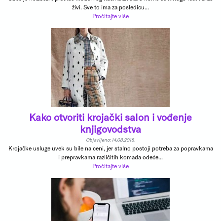
živi. Sve to ima za posledicu...
Pročitajte više
Kako otvoriti krojački salon i vođenje
knjigovodstva
Objavljeno: 14.08.2018.
Krojačke usluge uvek su bile na ceni, jer stalno postoji potreba za popravkama
i prepravkama različitih komada odeće...
Pročitajte više