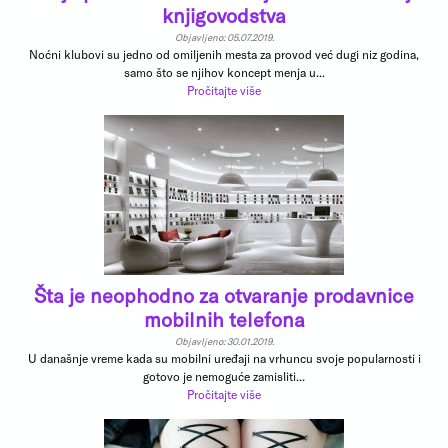
knjigovodstva
Objavljeno: 05.07.2019.
Noćni klubovi su jedno od omiljenih mesta za provod već dugi niz godina,
samo što se njihov koncept menja u...
Pročitajte više
Šta je neophodno za otvaranje prodavnice
mobilnih telefona
Objavljeno: 30.01.2019.
U današnje vreme kada su mobilni uređaji na vrhuncu svoje popularnosti i
gotovo je nemoguće zamisliti...
Pročitajte više