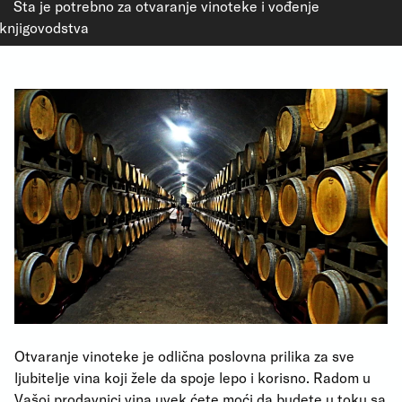
Šta je potrebno za otvaranje vinoteke i vođenje
knjigovodstva
Otvaranje vinoteke je odlična poslovna prilika za sve
ljubitelje vina koji žele da spoje lepo i korisno. Radom u
Vašoj prodavnici vina uvek ćete moći da budete u toku sa