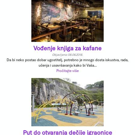
Vođenje knjiga za kafane
Objavljeno: 08.06.2018.
Da bi neko postao dobar ugostitelj, potrebno je mnogo dosta iskustva, rada,
učenja i usavršavanja kako bi Vaša...
Pročitajte više
Put do otvaranja dečije igraonice