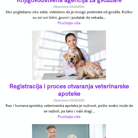
Objavljeno: 03.05.2020.
Ako pogledamo oko sebe, videćemo da je mnogo predmeta od gvožđa. Koliko
su svi oni bitni, govori i podatak da nekada...
Pročitajte više
Registracija i proces otvaranja veterinarske
apoteke
Objavljeno: 03.02.2020.
Kao i humana apoteka, veterinarska apoteka je nužnost, pošto svako može da
se razboli, pa tako i naši dragi...
Pročitajte više