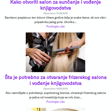
Kako otvoriti salon za sunčanje i vođenje
knjigovodstva
Objavljeno: 10.09.2018.
Savršeno preplanuo ten tokom čitave godine želja je svake dame, ali sve više i
pripadnika jačeg pola. Ukoliko...
Pročitajte više
Šta je potrebno za otvaranje frizerskog salona
i vođenje knjigovodstva
Objavljeno: 19.08.2018.
Ako razmišljate o pokretanju sopstvenog biznisa, otvaranje frizerskog salona
je jedna od investicija koja se vrlo brzo...
Pročitajte više