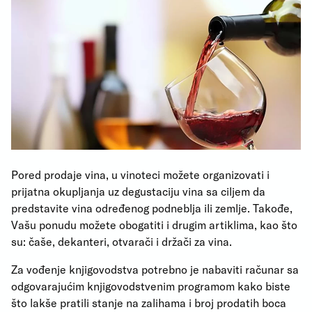
Pored prodaje vina, u vinoteci možete organizovati i
prijatna okupljanja uz degustaciju vina sa ciljem da
predstavite vina određenog podneblja ili zemlje. Takođe,
Vašu ponudu možete obogatiti i drugim artiklima, kao što
su: čaše, dekanteri, otvarači i držači za vina.
Za vođenje knjigovodstva potrebno je nabaviti računar sa
odgovarajućim knjigovodstvenim programom kako biste
što lakše pratili stanje na zalihama i broj prodatih boca