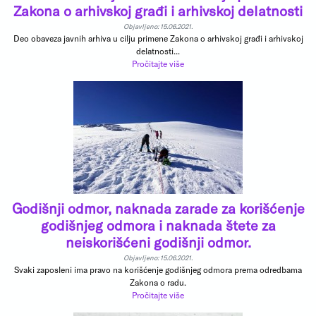
Zakona o arhivskoj građi i arhivskoj delatnosti
Objavljeno: 15.06.2021.
Deo obaveza javnih arhiva u cilju primene Zakona o arhivskoj građi i arhivskoj
delatnosti...
Pročitajte više
Godišnji odmor, naknada zarade za korišćenje
godišnjeg odmora i naknada štete za
neiskorišćeni godišnji odmor.
Objavljeno: 15.06.2021.
Svaki zaposleni ima pravo na korišćenje godišnjeg odmora prema odredbama
Zakona o radu.
Pročitajte više