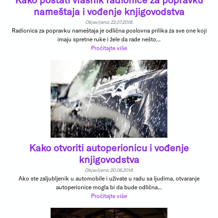
nameštaja i vođenje knjigovodstva
Objavljeno: 22.07.2018.
Radionica za popravku nameštaja je odlična poslovna prilika za sve one koji
imaju spretne ruke i žele da rade nešto...
Pročitajte više
Kako otvoriti autoperionicu i vođenje
knjigovodstva
Objavljeno: 20.06.2018.
Ako ste zaljubljenik u automobile i uživate u radu sa ljudima, otvaranje
autoperionice mogla bi da bude odlična...
Pročitajte više