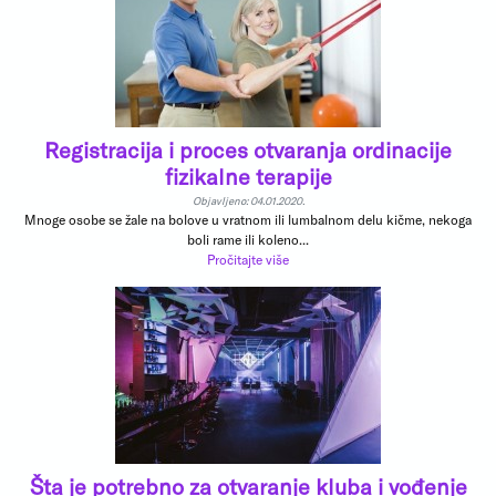
Registracija i proces otvaranja ordinacije
fizikalne terapije
Objavljeno: 04.01.2020.
Mnoge osobe se žale na bolove u vratnom ili lumbalnom delu kičme, nekoga
boli rame ili koleno...
Pročitajte više
Šta je potrebno za otvaranje kluba i vođenje