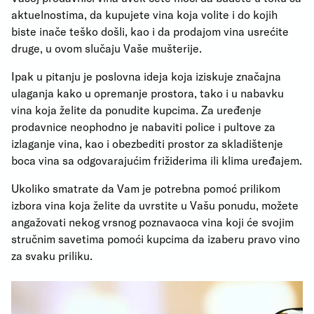
aktuelnostima, da kupujete vina koja volite i do kojih
biste inače teško došli, kao i da prodajom vina usrećite
druge, u ovom slučaju Vaše mušterije.
Ipak u pitanju je poslovna ideja koja iziskuje značajna
ulaganja kako u opremanje prostora, tako i u nabavku
vina koja želite da ponudite kupcima. Za uređenje
prodavnice neophodno je nabaviti police i pultove za
izlaganje vina, kao i obezbediti prostor za skladištenje
boca vina sa odgovarajućim frižiderima ili klima uređajem.
Ukoliko smatrate da Vam je potrebna pomoć prilikom
izbora vina koja želite da uvrstite u Vašu ponudu, možete
angažovati nekog vrsnog poznavaoca vina koji će svojim
stručnim savetima pomoći kupcima da izaberu pravo vino
za svaku priliku.