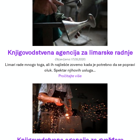
Knjigovodstvena agencija za limarske radnje
Objavljeno: 17.05.2020.
Limari rade mnogo toga, ali ih najčešće zovemo kada je potrebno da se popravi
oluk. Spektar njihovih usluga...
Pročitajte više
Knjigovodstvena agencija za gvožđare