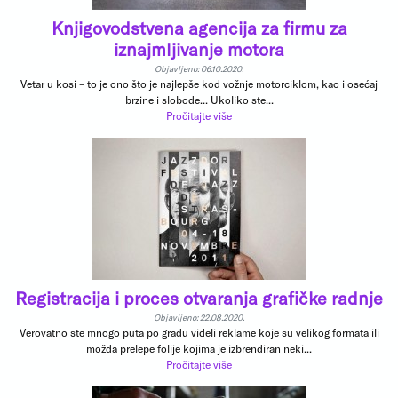
Knjigovodstvena agencija za firmu za
iznajmljivanje motora
Objavljeno: 06.10.2020.
Vetar u kosi – to je ono što je najlepše kod vožnje motorciklom, kao i osećaj
brzine i slobode... Ukoliko ste...
Pročitajte više
Registracija i proces otvaranja grafičke radnje
Objavljeno: 22.08.2020.
Verovatno ste mnogo puta po gradu videli reklame koje su velikog formata ili
možda prelepe folije kojima je izbrendiran neki...
Pročitajte više