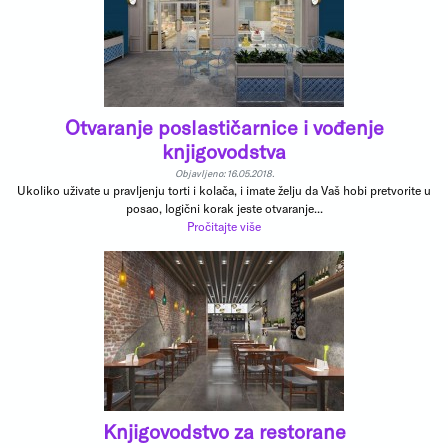
Otvaranje poslastičarnice i vođenje
knjigovodstva
Objavljeno: 16.05.2018.
Ukoliko uživate u pravljenju torti i kolača, i imate želju da Vaš hobi pretvorite u
posao, logični korak jeste otvaranje...
Pročitajte više
Knjigovodstvo za restorane