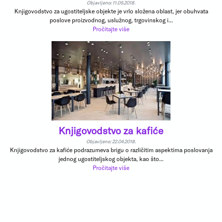
Objavljeno: 11.05.2018.
Knjigovodstvo za ugostiteljske objekte je vrlo složena oblast, jer obuhvata
poslove proizvodnog, uslužnog, trgovinskog i...
Pročitajte više
Knjigovodstvo za kafiće
Objavljeno: 22.04.2018.
Knjigovodstvo za kafiće podrazumeva brigu o različitim aspektima poslovanja
jednog ugostiteljskog objekta, kao što...
Pročitajte više