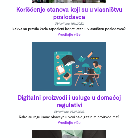
Korišćenje stanova koji su u vlasništvu
poslodavca
Objavljeno: 19.11.2022.
kakva su pravila kada zaposleni koristi stan u vlasništvu poslodavca?
Pročitajte više
Digitalni proizvodi i usluge u domaćoj
regulativi
Objavljeno: 05.07.2022.
Kako su regulisane obaveye u veyi sa digitalnim proizvodima?
Pročitajte više