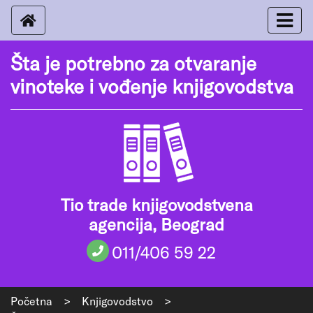
Šta je potrebno za otvaranje
vinoteke i vođenje knjigovodstva
Tio trade knjigovodstvena
agencija, Beograd
011/406 59 22
Početna
>
Knjigovodstvo
>