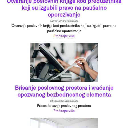
Otvaranje poslovnih knjiga kod preduzetnika
koji su izgubili pravo na paušalno
oporezivanje
Objavljeno: 14.09.2023.
Otvaranje poslovnih knjiga kod preduzetnika koji su izgubili pravo na
paušalno oporezivanje
Pročitajte više
Brisanje poslovnog prostora i vraćanje
opozvanog bezbednosnog elementa
Objavljeno: 26.06.2023.
Proces brisanja poslovnog prostora
Pročitajte više