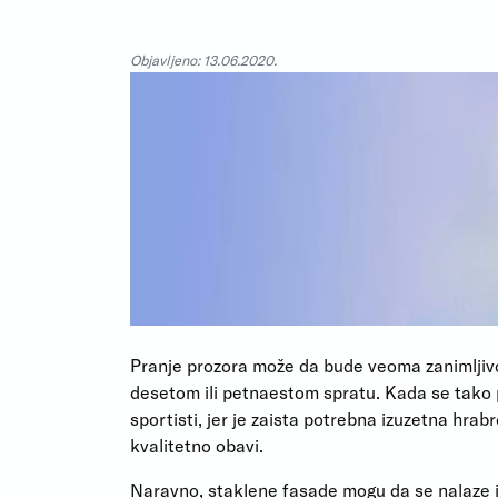
Objavljeno: 13.06.2020.
Pranje prozora može da bude veoma zanimljivo
desetom ili petnaestom spratu. Kada se tako 
sportisti, jer je zaista potrebna izuzetna hrabr
kvalitetno obavi.
Naravno, staklene fasade mogu da se nalaze i u