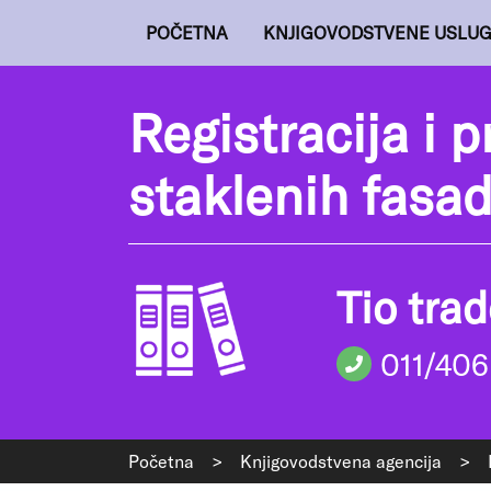
POČETNA
KNJIGOVODSTVENE USLU
Registracija i 
staklenih fasa
Tio tra
011/406
Početna
>
Knjigovodstvena agencija
>