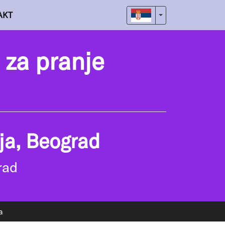
AKT
Toggle Dropdown
 za pranje
ja, Beograd
rad
a