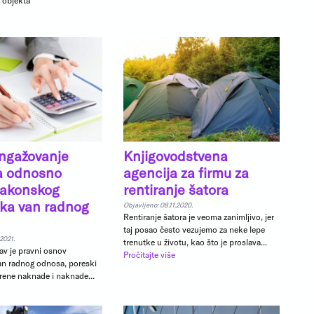
 objekta
ngažovanje
Knjigovodstvena
ra odnosno
agencija za firmu za
zakonskog
rentiranje šatora
ika van radnog
Objavljeno: 08.11.2020.
Rentiranje šatora je veoma zanimljivo, jer
taj posao često vezujemo za neke lepe
2021.
trenutke u životu, kao što je proslava...
av je pravni osnov
Pročitajte više
an radnog odnosa, poreski
rene naknade i naknade...