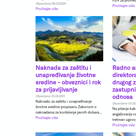
PDV za promet
Objavljeno: 28.03.2024.
Pročitajte više
Pročitajte više
Naknada za zaštitu i
Radno a
unapređivanje životne
direkto
sredine - obveznici i rok
drugog 
za prijavljivanje
zastupn
odnosa
Objavljeno: 31.05.2021.
Naknadu za zaštitu i unapređivanje
Objavljeno: 01.03.
životne sredine propisanu Zakonom o
Na pitanje kak
naknadama za korišćenje javnih dobara...
angažovanja v
Pročitajte više
tretman ugovo
Pročitajte više