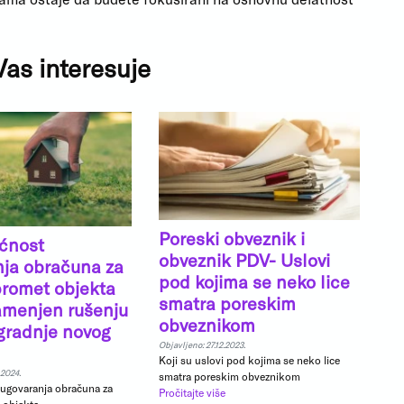
as interesuje
Poreski obveznik i
ćnost
obveznik PDV- Uslovi
nja obračuna za
pod kojima se neko lice
promet objekta
smatra poreskim
namenjen rušenju
obveznikom
izgradnje novog
Objavljeno: 27.12.2023.
Koji su uslovi pod kojima se neko lice
.2024.
smatra poreskim obveznikom
govaranja obračuna za
Pročitajte više