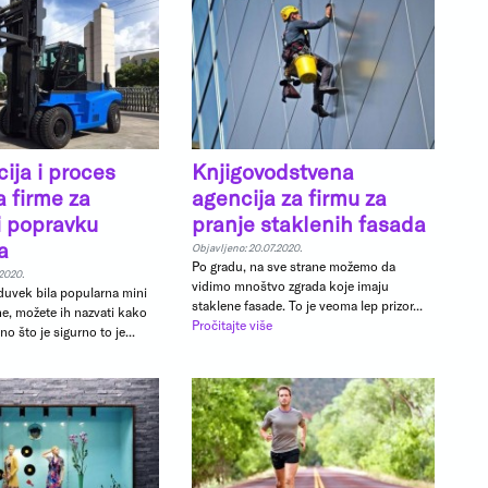
cija i proces
Knjigovodstvena
a firme za
agencija za firmu za
i popravku
pranje staklenih fasada
a
Objavljeno: 20.07.2020.
Po gradu, na sve strane možemo da
.2020.
vidimo mnoštvo zgrada koje imaju
oduvek bila popularna mini
staklene fasade. To je veoma lep prizor...
ine, možete ih nazvati kako
Pročitajte više
ono što je sigurno to je...