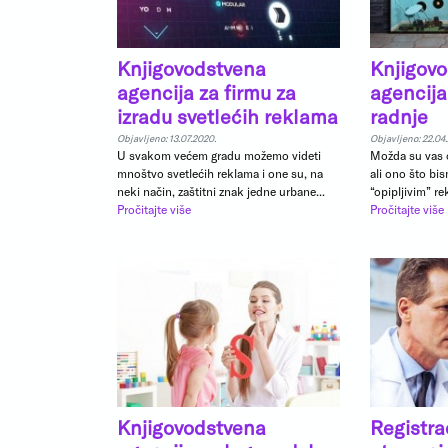
Knjigovodstvena
Knjigov
agencija za firmu za
agencija
izradu svetlećih reklama
radnje
Objavljeno: 13.07.2020.
Objavljeno: 22.04
U svakom većem gradu možemo videti
Možda su vas o
mnoštvo svetlećih reklama i one su, na
ali ono što bi
neki način, zaštitni znak jedne urbane...
“opipljivim” r
Pročitajte više
Pročitajte više
Knjigovodstvena
Registra