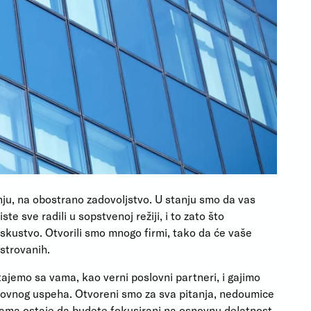
ju, na obostrano zadovoljstvo. U stanju smo da vas
ste sve radili u sopstvenoj režiji, i to zato što
skustvo. Otvorili smo mnogo firmi, tako da će vaše
strovanih.
tajemo sa vama, kao verni poslovni partneri, i gajimo
lovnog uspeha. Otvoreni smo za sva pitanja, nedoumice
vama ostaje da budete fokusirani na osnovnu delatnost