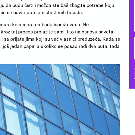
raju da budu čisti i možda ste baš zbog te potrebe koju
a će se baviti pranjem staklenih fasada.
ocedura koja mora da bude ispoštovana. Ne
kroz taj proces prolazite sami, i to na osnovu saveta
ali sa prijateljima koji su već vlasnici preduzeća. Kada se
i još jedan papir, a ukoliko se posao radi dva puta, tada