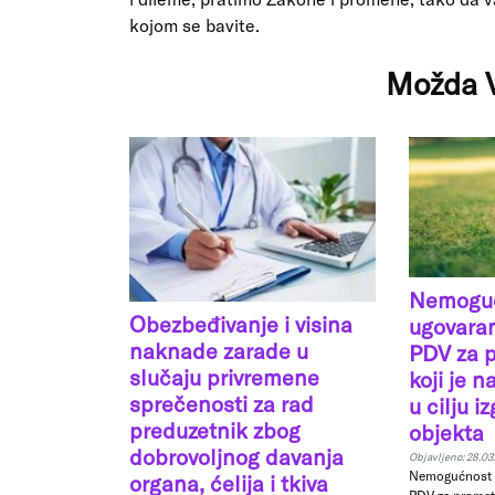
kojom se bavite.
Možda V
Nemogu
Obezbeđivanje i visina
ugovara
naknade zarade u
PDV za 
slučaju privremene
koji je 
sprečenosti za rad
u cilju 
preduzetnik zbog
objekta
dobrovoljnog davanja
Objavljeno: 28.03
Nemogućnost u
organa, ćelija i tkiva