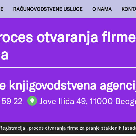
GE
RAČUNOVODSTVENE USLUGE
O NAMA
KONT
proces otvaranja firme
da
de knjigovodstvena agenci
 59 22
Jove Ilića 49, 11000 Beog
Registracija i proces otvaranja firme za pranje staklenih fasad