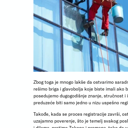
Zbog toga je mnogo lakše da ostvarimo saradn
rešimo briga i glavobolja koje biste imali ako bi
posedujemo dugogodišnje znanje, stručnost i i
preduzeće biti samo jedno u nizu uspešno regi
Takođe, kada se proces registracije završi, os
uzajamno poverenje, što je temelj svakog pos
i dileme, pratimo Zakone i promene, tako da 