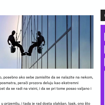
, posebno ako sebe zamislite da se nalazite na nekom,
posmatra, perači prozora deluju kao ekstremni
ost da se radi na visini, i da se pri tome posao valjano i
 prizemlju, i tada je rad dosta olakšan. Ipak, ono što