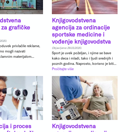
odstvena
Knjigovodstvena
 za grafičke
agencija za ordinacije
sportske medicine i
vođenje knjigovodstva
.2020.
duvek privlačile reklame,
Objavljeno: 29.03.2020.
smo mogli nazvati
Sport je uvek poželjan, i njime se bave
eklamnim materijalom...
kako deca i mladi, tako i ljudi srednjih i
poznih godina. Naprosto, korisno je biti...
Pročitajte više
cija i proces
Knjigovodstvena