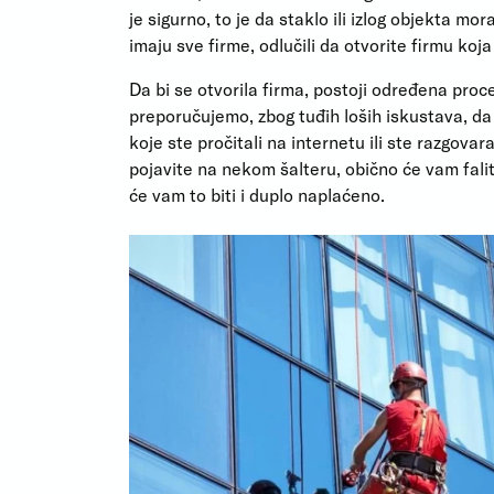
je sigurno, to je da staklo ili izlog objekta mo
imaju sve firme, odlučili da otvorite firmu koj
Da bi se otvorila firma, postoji određena pr
preporučujemo, zbog tuđih loših iskustava, da 
koje ste pročitali na internetu ili ste razgovar
pojavite na nekom šalteru, obično će vam falit
će vam to biti i duplo naplaćeno.