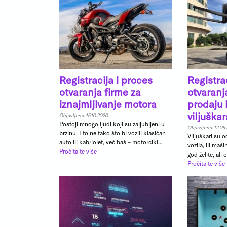
Registracija i proces
Registra
otvaranja firme za
otvaranj
iznajmljivanje motora
prodaju 
viljuškar
Objavljeno: 15.10.2020.
Postoji mnogo ljudi koji su zaljubljeni u
Objavljeno: 12.09
brzinu. I to ne tako što bi vozili klasičan
Viljuškari su 
auto ili kabriolet, već baš – motorcikl...
vozila, ili maš
Pročitajte više
god želite, ali 
Pročitajte više