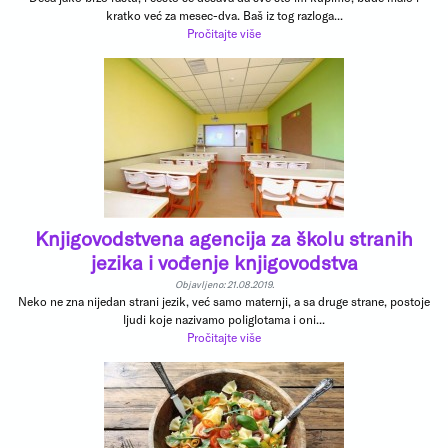
kratko već za mesec-dva. Baš iz tog razloga...
Pročitajte više
Knjigovodstvena agencija za školu stranih
jezika i vođenje knjigovodstva
Objavljeno: 21.08.2019.
Neko ne zna nijedan strani jezik, već samo maternji, a sa druge strane, postoje
ljudi koje nazivamo poliglotama i oni...
Pročitajte više