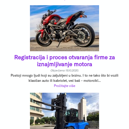
Registracija i proces otvaranja firme za
iznajmljivanje motora
Objavljeno: 15.10.2020.
Postoji mnogo ljudi koji su zaljubljeni u brzinu. I to ne tako što bi vozili
klasičan auto ili kabriolet, već baš – motorcikl...
Pročitajte više