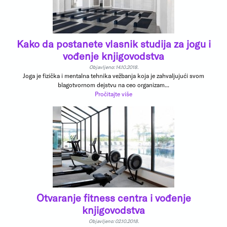
Kako da postanete vlasnik studija za jogu i
vođenje knjigovodstva
Objavljeno: 14.10.2018.
Joga je fizička i mentalna tehnika vežbanja koja je zahvaljujući svom
blagotvornom dejstvu na ceo organizam...
Pročitajte više
Otvaranje fitness centra i vođenje
knjigovodstva
Objavljeno: 02.10.2018.