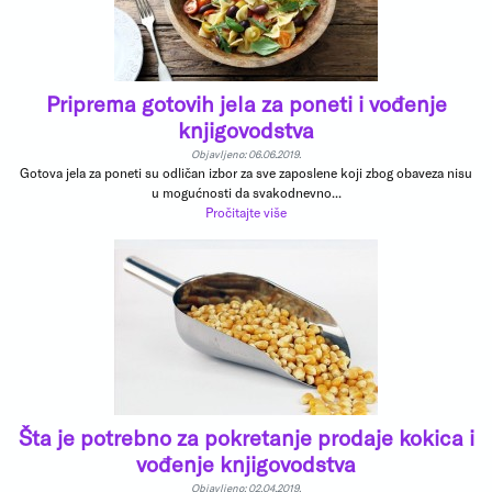
Priprema gotovih jela za poneti i vođenje
knjigovodstva
Objavljeno: 06.06.2019.
Gotova jela za poneti su odličan izbor za sve zaposlene koji zbog obaveza nisu
u mogućnosti da svakodnevno...
Pročitajte više
Šta je potrebno za pokretanje prodaje kokica i
vođenje knjigovodstva
Objavljeno: 02.04.2019.