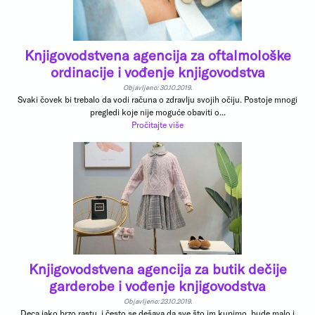
Knjigovodstvena agencija za oftalmološke
ordinacije i vođenje knjigovodstva
Objavljeno: 30.10.2019.
Svaki čovek bi trebalo da vodi računa o zdravlju svojih očiju. Postoje mnogi
pregledi koje nije moguće obaviti o...
Pročitajte više
Knjigovodstvena agencija za butik dečije
garderobe i vođenje knjigovodstva
Objavljeno: 23.10.2019.
Deca jako brzo rastu, i često se dešava da sve što im kupimo, bude malo i