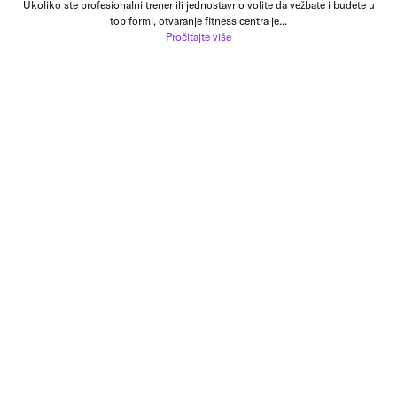
Ukoliko ste profesionalni trener ili jednostavno volite da vežbate i budete u
top formi, otvaranje fitness centra je...
Pročitajte više