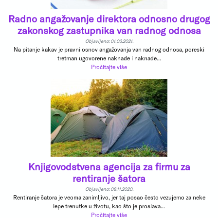
Radno angažovanje direktora odnosno drugog
zakonskog zastupnika van radnog odnosa
Objavljeno: 01.03.2021.
Na pitanje kakav je pravni osnov angažovanja van radnog odnosa, poreski
tretman ugovorene naknade i naknade...
Pročitajte više
Knjigovodstvena agencija za firmu za
rentiranje šatora
Objavljeno: 08.11.2020.
Rentiranje šatora je veoma zanimljivo, jer taj posao često vezujemo za neke
lepe trenutke u životu, kao što je proslava...
Pročitajte više