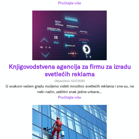
Pročitajte više
Knjigovodstvena agencija za firmu za izradu
svetlećih reklama
Objavljeno: 13.07.2020.
U svakom većem gradu možemo videti mnoštvo svetlećih reklama i one su, na
neki način, zaštitni znak jedne urbane...
Pročitajte više