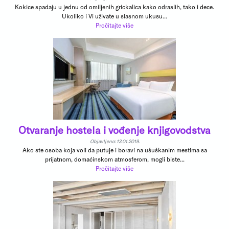
Kokice spadaju u jednu od omiljenih grickalica kako odraslih, tako i dece.
Ukoliko i Vi uživate u slasnom ukusu...
Pročitajte više
Otvaranje hostela i vođenje knjigovodstva
Objavljeno: 13.01.2019.
Ako ste osoba koja voli da putuje i boravi na ušuškanim mestima sa
prijatnom, domaćinskom atmosferom, mogli biste...
Pročitajte više