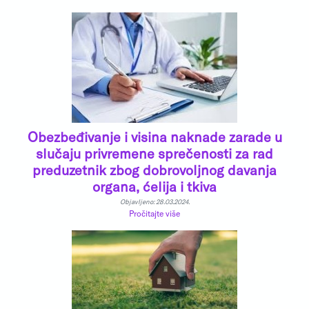
Obezbeđivanje i visina naknade zarade u
slučaju privremene sprečenosti za rad
preduzetnik zbog dobrovoljnog davanja
organa, ćelija i tkiva
Objavljeno: 28.03.2024.
Pročitajte više