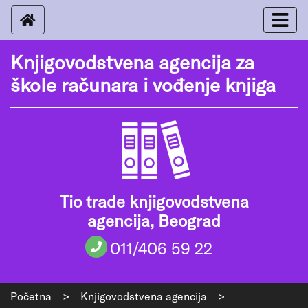
Knjigovodstvena agencija za
škole računara i vođenje knjiga
Tio trade knjigovodstvena
agencija, Beograd
011/406 59 22
Početna
>
Knjigovodstvena agencija
>