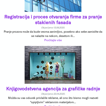
Registracija i proces otvaranja firme za pranje
staklenih fasada
Objavljeno: 13.06.2020.
Pranje prozora može da bude veoma zanimljivo, posebno ako sebe zamislite da
se nalazite na nekom, desetom ili...
Pročitajte više
Knjigovodstvena agencija za grafičke radnje
Objavljeno: 22.04.2020.
Možda su vas oduvek privlačile reklame, ali ono što bismo mogli nazvati
“opipljivim” reklamnim materijalom...