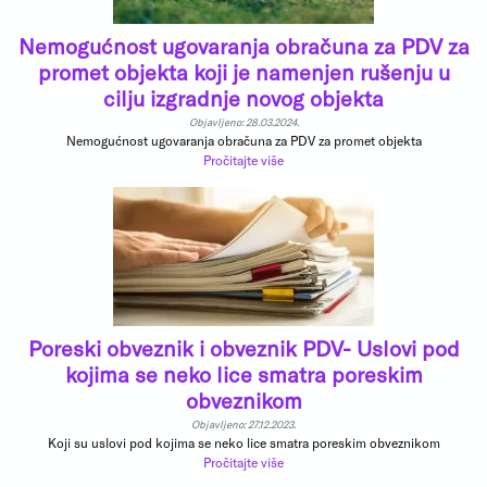
Nemogućnost ugovaranja obračuna za PDV za
promet objekta koji je namenjen rušenju u
cilju izgradnje novog objekta
Objavljeno: 28.03.2024.
Nemogućnost ugovaranja obračuna za PDV za promet objekta
Pročitajte više
Poreski obveznik i obveznik PDV- Uslovi pod
kojima se neko lice smatra poreskim
obveznikom
Objavljeno: 27.12.2023.
Koji su uslovi pod kojima se neko lice smatra poreskim obveznikom
Pročitajte više