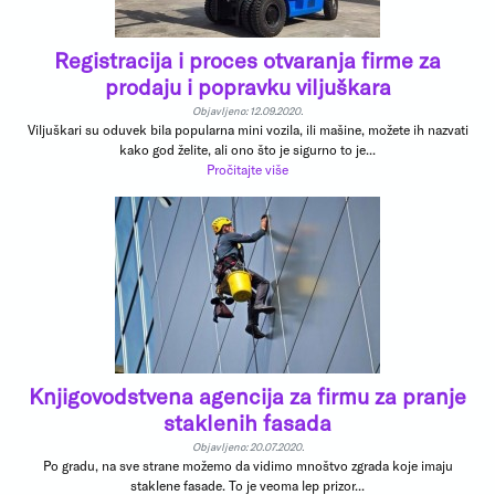
Registracija i proces otvaranja firme za
prodaju i popravku viljuškara
Objavljeno: 12.09.2020.
Viljuškari su oduvek bila popularna mini vozila, ili mašine, možete ih nazvati
kako god želite, ali ono što je sigurno to je...
Pročitajte više
Knjigovodstvena agencija za firmu za pranje
staklenih fasada
Objavljeno: 20.07.2020.
Po gradu, na sve strane možemo da vidimo mnoštvo zgrada koje imaju
staklene fasade. To je veoma lep prizor...