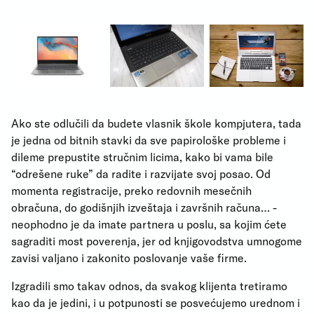
Ako ste odlučili da budete vlasnik škole kompjutera, tada
je jedna od bitnih stavki da sve papirološke probleme i
dileme prepustite stručnim licima, kako bi vama bile
“odrešene ruke” da radite i razvijate svoj posao. Od
momenta registracije, preko redovnih mesečnih
obračuna, do godišnjih izveštaja i završnih računa… -
neophodno je da imate partnera u poslu, sa kojim ćete
sagraditi most poverenja, jer od knjigovodstva umnogome
zavisi valjano i zakonito poslovanje vaše firme.
Izgradili smo takav odnos, da svakog klijenta tretiramo
kao da je jedini, i u potpunosti se posvećujemo urednom i