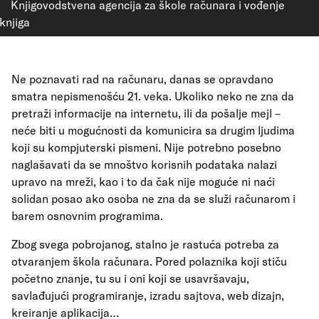
Knjigovodstvena agencija za škole računara i vođenje
knjiga
Ne poznavati rad na računaru, danas se opravdano
smatra nepismenošću 21. veka. Ukoliko neko ne zna da
pretraži informacije na internetu, ili da pošalje mejl –
neće biti u mogućnosti da komunicira sa drugim ljudima
koji su kompjuterski pismeni. Nije potrebno posebno
naglašavati da se mnoštvo korisnih podataka nalazi
upravo na mreži, kao i to da čak nije moguće ni naći
solidan posao ako osoba ne zna da se služi računarom i
barem osnovnim programima.
Zbog svega pobrojanog, stalno je rastuća potreba za
otvaranjem škola računara. Pored polaznika koji stiču
početno znanje, tu su i oni koji se usavršavaju,
savlađujući programiranje, izradu sajtova, web dizajn,
kreiranje aplikacija…