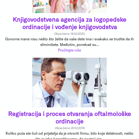
Knjigovodstvena agencija za logopedske
ordinacije i vođenje knjigovodstva
Objavljeno: 19.02.2020.
Govorne mane nisu nešto što želite da vaše dete ima i svakako se trudite da ih
eliminišete. Međutim, ponekad su...
Pročitajte više
Registracija i proces otvaranja oftalmološke
ordinacije
Objavljeno: 20.12.2019.
Koliko puta ste čuli od prijatelja da je otvoriti firmu, bilo koje delatnosti, nešto
što je jako komplikovano, da postoji niz...