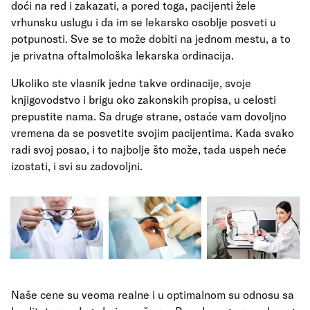
doći na red i zakazati, a pored toga, pacijenti žele
vrhunsku uslugu i da im se lekarsko osoblje posveti u
potpunosti. Sve se to može dobiti na jednom mestu, a to
je privatna oftalmološka lekarska ordinacija.
Ukoliko ste vlasnik jedne takve ordinacije, svoje
knjigovodstvo i brigu oko zakonskih propisa, u celosti
prepustite nama. Sa druge strane, ostaće vam dovoljno
vremena da se posvetite svojim pacijentima. Kada svako
radi svoj posao, i to najbolje što može, tada uspeh neće
izostati, i svi su zadovoljni.
Naše cene su veoma realne i u optimalnom su odnosu sa