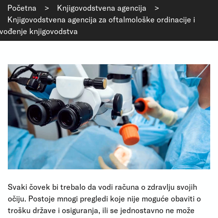
Početna
>
Knjigovodstvena agencija
>
Knjigovodstvena agencija za oftalmološke ordinacije i
vođenje knjigovodstva
Svaki čovek bi trebalo da vodi računa o zdravlju svojih
očiju. Postoje mnogi pregledi koje nije moguće obaviti o
trošku države i osiguranja, ili se jednostavno ne može