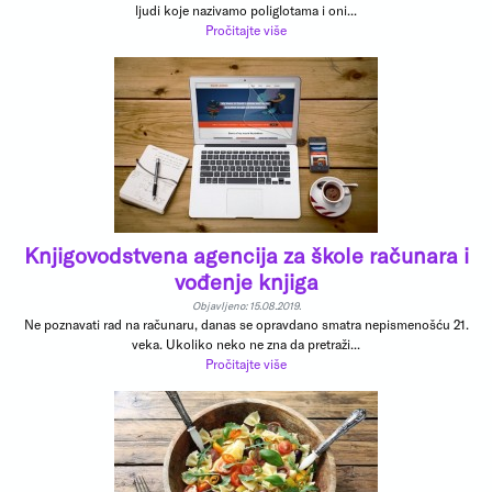
ljudi koje nazivamo poliglotama i oni...
Pročitajte više
Knjigovodstvena agencija za škole računara i
vođenje knjiga
Objavljeno: 15.08.2019.
Ne poznavati rad na računaru, danas se opravdano smatra nepismenošću 21.
veka. Ukoliko neko ne zna da pretraži...
Pročitajte više