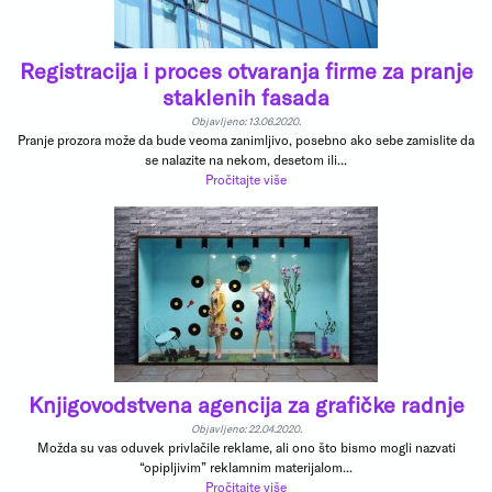
Registracija i proces otvaranja firme za pranje
staklenih fasada
Objavljeno: 13.06.2020.
Pranje prozora može da bude veoma zanimljivo, posebno ako sebe zamislite da
se nalazite na nekom, desetom ili...
Pročitajte više
Knjigovodstvena agencija za grafičke radnje
Objavljeno: 22.04.2020.
Možda su vas oduvek privlačile reklame, ali ono što bismo mogli nazvati
“opipljivim” reklamnim materijalom...
Pročitajte više