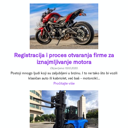
Registracija i proces otvaranja firme za
iznajmljivanje motora
Objavljeno: 15.10.2020.
Postoji mnogo ljudi koji su zaljubljeni u brzinu. I to ne tako što bi vozili
klasičan auto ili kabriolet, već baš – motorcikl...
Pročitajte više