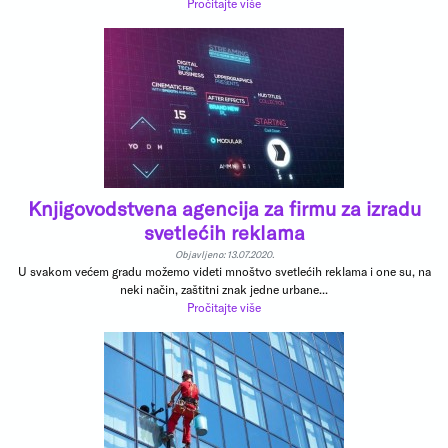
Pročitajte više
Knjigovodstvena agencija za firmu za izradu
svetlećih reklama
Objavljeno: 13.07.2020.
U svakom većem gradu možemo videti mnoštvo svetlećih reklama i one su, na
neki način, zaštitni znak jedne urbane...
Pročitajte više