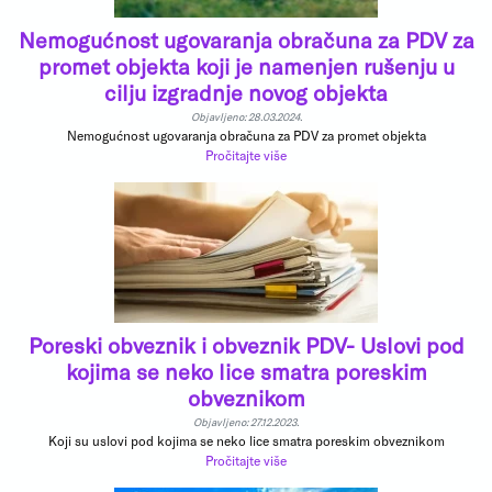
Nemogućnost ugovaranja obračuna za PDV za
promet objekta koji je namenjen rušenju u
cilju izgradnje novog objekta
Objavljeno: 28.03.2024.
Nemogućnost ugovaranja obračuna za PDV za promet objekta
Pročitajte više
Poreski obveznik i obveznik PDV- Uslovi pod
kojima se neko lice smatra poreskim
obveznikom
Objavljeno: 27.12.2023.
Koji su uslovi pod kojima se neko lice smatra poreskim obveznikom
Pročitajte više