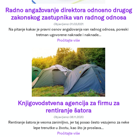
Radno angažovanje direktora odnosno drugog
zakonskog zastupnika van radnog odnosa
Objavljeno: 01.03.2021.
Na pitanje kakav je pravni osnov angažovanja van radnog odnosa, poreski
tretman ugovorene naknade i naknade...
Pročitajte više
Knjigovodstvena agencija za firmu za
rentiranje šatora
Objavljeno: 08.11.2020.
Rentiranje šatora je veoma zanimljivo, jer taj posao često vezujemo za neke
lepe trenutke u životu, kao što je proslava...
Pročitajte više