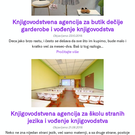
Knjigovodstvena agencija za butik dečije
garderobe i vođenje knjigovodstva
Objavljeno: 23.10.2019.
Deca jako brzo rastu, i često se dešava da sve što im kupimo, bude malo i
kratko već za mesec-dva. Baš iz tog razloga...
Pročitajte više
Knjigovodstvena agencija za školu stranih
jezika i vođenje knjigovodstva
Objavljeno: 21.08.2019.
Neko ne zna nijedan strani jezik, već samo maternji, a sa druge strane, postoje