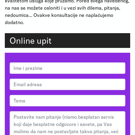
kvalitetom usluga koje pružamo. Pored svega navedenog,
na nas se možete osloniti i u vezi svih dilema, pitanja,
nedoumica... Ovakve konsultacije ne naplaćujemo
dodatno.
Online upit