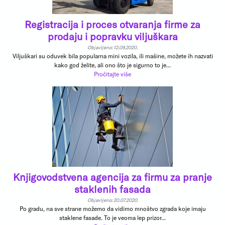
Registracija i proces otvaranja firme za
prodaju i popravku viljuškara
Objavljeno: 12.09.2020.
Viljuškari su oduvek bila popularna mini vozila, ili mašine, možete ih nazvati
kako god želite, ali ono što je sigurno to je...
Pročitajte više
Knjigovodstvena agencija za firmu za pranje
staklenih fasada
Objavljeno: 20.07.2020.
Po gradu, na sve strane možemo da vidimo mnoštvo zgrada koje imaju
staklene fasade. To je veoma lep prizor...