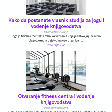
Kako da postanete vlasnik studija za jogu i
vođenje knjigovodstva
Objavljeno: 14.10.2018.
Joga je fizička i mentalna tehnika vežbanja koja je zahvaljujući svom
blagotvornom dejstvu na ceo organizam...
Pročitajte više
Otvaranje fitness centra i vođenje
knjigovodstva
Objavljeno: 02.10.2018.
Ukoliko ste profesionalni trener ili jednostavno volite da vežbate i budete u