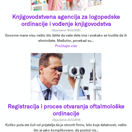
Knjigovodstvena agencija za logopedske
ordinacije i vođenje knjigovodstva
Objavljeno: 19.02.2020.
Govorne mane nisu nešto što želite da vaše dete ima i svakako se trudite da ih
eliminišete. Međutim, ponekad su...
Pročitajte više
Registracija i proces otvaranja oftalmološke
ordinacije
Objavljeno: 20.12.2019.
Koliko puta ste čuli od prijatelja da je otvoriti firmu, bilo koje delatnosti, nešto
što je jako komplikovano, da postoji niz...