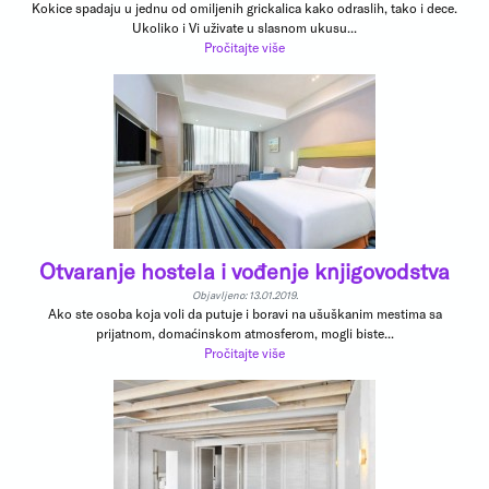
Kokice spadaju u jednu od omiljenih grickalica kako odraslih, tako i dece.
Ukoliko i Vi uživate u slasnom ukusu...
Pročitajte više
Otvaranje hostela i vođenje knjigovodstva
Objavljeno: 13.01.2019.
Ako ste osoba koja voli da putuje i boravi na ušuškanim mestima sa
prijatnom, domaćinskom atmosferom, mogli biste...
Pročitajte više