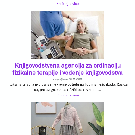
Pročitajte više
Knjigovodstvena agencija za ordinaciju
fizikalne terapije i vođenje knjigovodstva
Objavljeno: 04.11.2019.
Fizikalna terapija je u današnje vreme potrebnija ljudima nego ikada. Razlozi
su, pre svega, manjak fizičke aktivnosti i...
Pročitajte više