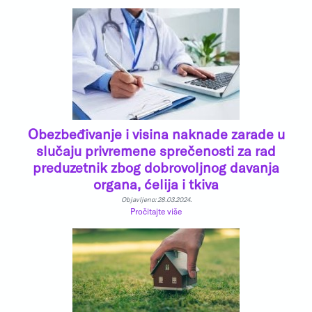
Obezbeđivanje i visina naknade zarade u
slučaju privremene sprečenosti za rad
preduzetnik zbog dobrovoljnog davanja
organa, ćelija i tkiva
Objavljeno: 28.03.2024.
Pročitajte više